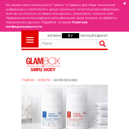
✖
На нашем сайте используются "cookies" и сервисы для сбора технической
информации о посетителях с целью получения статистической информации.
Если вы не согласны со сбором этих данных, пожалуйста, покиньте сайт.
Продолжение использования сайта обозначает ваше согласие на обработку
персональных данных. Подробнее - в нашей
Политике
конфиденциальности
0
₽
КОРЗИНА
ЛИЧНЫЙ КАБИНЕТ
ГЛАВНАЯ
НОВОСТИ
UKHOD-DLYA-NOG