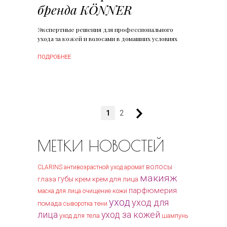
бренда KÖNNER
Экспертные решения для профессионального
ухода за кожей и волосами в домашних условиях
ПОДРОБНЕЕ
1
2
МЕТКИ НОВОСТЕЙ
волосы
CLARINS
антивозрастной уход
аромат
макияж
губы
крем для лица
глаза
крем
парфюмерия
очищение кожи
маска для лица
уход
уход для
помада
тени
сыворотка
лица
уход за кожей
уход для тела
шампунь