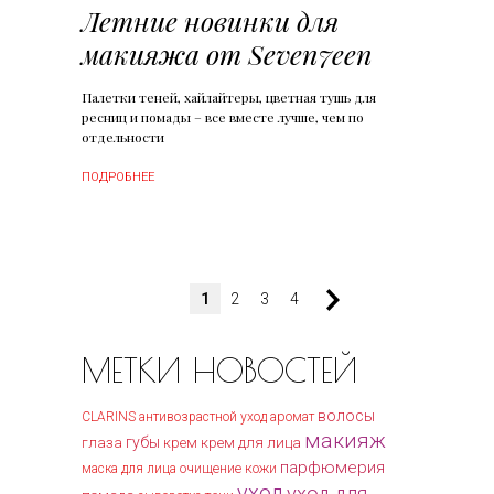
Летние новинки для
макияжа от Seven7een
Палетки теней, хайлайтеры, цветная тушь для
ресниц и помады – все вместе лучше, чем по
отдельности
ПОДРОБНЕЕ
1
2
3
4
МЕТКИ НОВОСТЕЙ
волосы
CLARINS
антивозрастной уход
аромат
макияж
губы
крем для лица
глаза
крем
парфюмерия
очищение кожи
маска для лица
уход
уход для