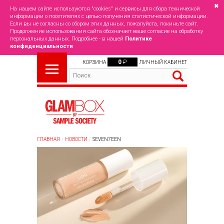
✖
На нашем сайте используются "cookies" и сервисы для сбора технической
информации о посетителях с целью получения статистической информации.
Если вы не согласны со сбором этих данных, пожалуйста, покиньте сайт.
Продолжение использования сайта обозначает ваше согласие на обработку
персональных данных. Подробнее - в нашей
Политике
конфиденциальности
0
₽
КОРЗИНА
ЛИЧНЫЙ КАБИНЕТ
ГЛАВНАЯ
НОВОСТИ
SEVEN7EEN