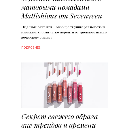
матовыми помадами
Matlishious от Seven7een
Нюдовые оттенки — манифест универсальности в
макияже: с ними легко перейти от дневного шика к
вечернему гламуру
ПОДРОБНЕЕ
Секрет свежего образа
вне трендов и времени —