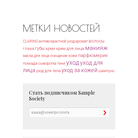
МЕТКИ НОВОСТЕЙ
волосы
CLARINS
антивозрастной уход
аромат
макияж
губы
крем для лица
глаза
крем
парфюмерия
очищение кожи
маска для лица
уход
уход для
помада
тени
сыворотка
лица
уход за кожей
уход для тела
шампунь
Стать подписчиком
Sample
Society