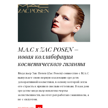
M.A.C x ZAC POSEN –
новая коллаборация
косметического гиганта
Модельер Зак Позен (Zac Posen) совместно с M.A.C
выпускает свою первую коллекцию средств
декоративной косметики, в основу которой легла
его страсть к ярким и смелым оттенкам. В каждом
средстве модельер воплотил черты
женственности, на этот раз работая с макияжем, а
не с силуэтом.