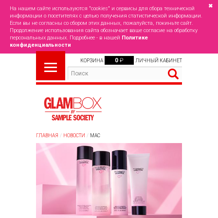
✖
На нашем сайте используются "cookies" и сервисы для сбора технической
информации о посетителях с целью получения статистической информации.
Если вы не согласны со сбором этих данных, пожалуйста, покиньте сайт.
Продолжение использования сайта обозначает ваше согласие на обработку
персональных данных. Подробнее - в нашей
Политике
конфиденциальности
0
₽
КОРЗИНА
ЛИЧНЫЙ КАБИНЕТ
ГЛАВНАЯ
НОВОСТИ
MAC