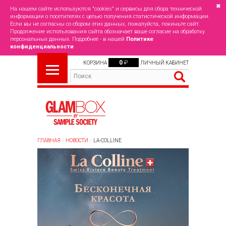
✖
На нашем сайте используются "cookies" и сервисы для сбора технической
информации о посетителях с целью получения статистической информации.
Если вы не согласны со сбором этих данных, пожалуйста, покиньте сайт.
Продолжение использования сайта обозначает ваше согласие на обработку
персональных данных. Подробнее - в нашей
Политике
конфиденциальности
0
₽
КОРЗИНА
ЛИЧНЫЙ КАБИНЕТ
ГЛАВНАЯ
НОВОСТИ
LA-COLLINE