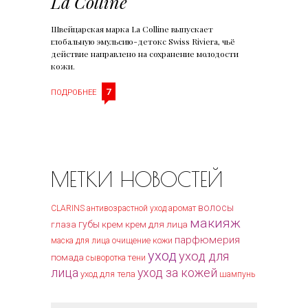
La Colline
Швейцарская марка La Colline выпускает
глобальную эмульсию-детокс Swiss Riviera, чьё
действие направлено на сохранение молодости
кожи.
7
ПОДРОБНЕЕ
МЕТКИ НОВОСТЕЙ
волосы
CLARINS
антивозрастной уход
аромат
макияж
губы
крем для лица
глаза
крем
парфюмерия
очищение кожи
маска для лица
уход
уход для
помада
тени
сыворотка
лица
уход за кожей
уход для тела
шампунь