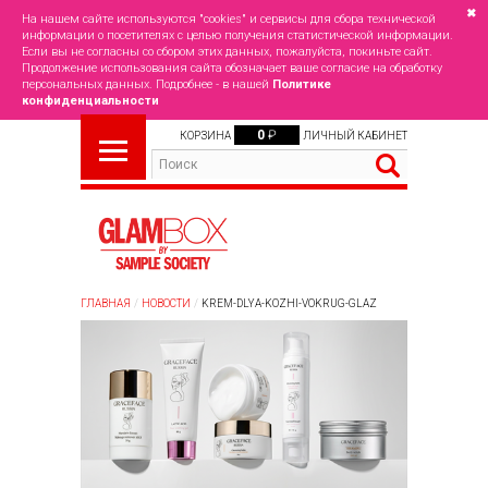
✖
На нашем сайте используются "cookies" и сервисы для сбора технической
информации о посетителях с целью получения статистической информации.
Если вы не согласны со сбором этих данных, пожалуйста, покиньте сайт.
Продолжение использования сайта обозначает ваше согласие на обработку
персональных данных. Подробнее - в нашей
Политике
конфиденциальности
0
₽
КОРЗИНА
ЛИЧНЫЙ КАБИНЕТ
ГЛАВНАЯ
НОВОСТИ
KREM-DLYA-KOZHI-VOKRUG-GLAZ