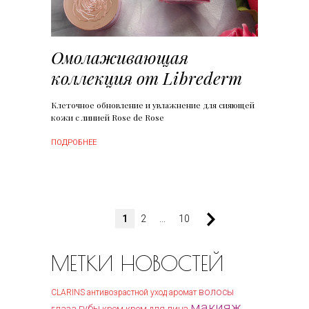
Омолаживающая
коллекция от Librederm
Клеточное обновление и увлажнение для сияющей
кожи с линией Rose de Rose
ПОДРОБНЕЕ
1
2
...
10
МЕТКИ НОВОСТЕЙ
волосы
CLARINS
антивозрастной уход
аромат
макияж
губы
крем для лица
глаза
крем