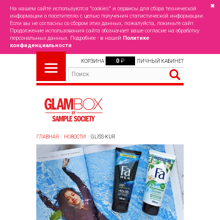
✖
На нашем сайте используются "cookies" и сервисы для сбора технической
информации о посетителях с целью получения статистической информации.
Если вы не согласны со сбором этих данных, пожалуйста, покиньте сайт.
Продолжение использования сайта обозначает ваше согласие на обработку
персональных данных. Подробнее - в нашей
Политике
конфиденциальности
0
₽
КОРЗИНА
ЛИЧНЫЙ КАБИНЕТ
ГЛАВНАЯ
НОВОСТИ
GLISS-KUR