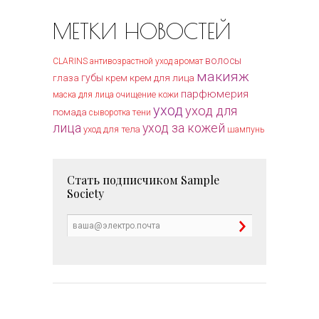
МЕТКИ НОВОСТЕЙ
волосы
CLARINS
антивозрастной уход
аромат
макияж
губы
крем для лица
глаза
крем
парфюмерия
очищение кожи
маска для лица
уход
уход для
помада
тени
сыворотка
лица
уход за кожей
уход для тела
шампунь
Стать подписчиком
Sample
Society