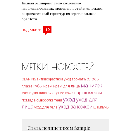
Килиан расширяет свою коллекцию
парфюмированных драгоценностей и запускает
очаровательный гарнитур из серег, кольца и
браслета.
19
ПОДРОБНЕЕ
МЕТКИ НОВОСТЕЙ
волосы
CLARINS
антивозрастной уход
аромат
макияж
губы
крем для лица
глаза
крем
парфюмерия
очищение кожи
маска для лица
уход
уход для
помада
тени
сыворотка
лица
уход за кожей
уход для тела
шампунь
Стать подписчиком
Sample