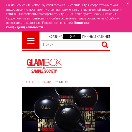
✖
На нашем сайте используются "cookies" и сервисы для сбора технической
информации о посетителях с целью получения статистической информации.
Если вы не согласны со сбором этих данных, пожалуйста, покиньте сайт.
Продолжение использования сайта обозначает ваше согласие на обработку
персональных данных. Подробнее - в нашей
Политике
конфиденциальности
0
₽
КОРЗИНА
ЛИЧНЫЙ КАБИНЕТ
ГЛАВНАЯ
НОВОСТИ
BY-KILIAN