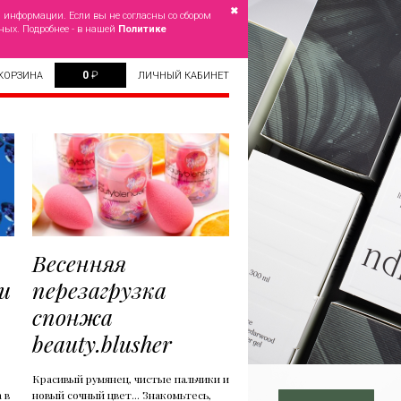
✖
й информации. Если вы не согласны со сбором
ных. Подробнее - в нашей
Политике
0
₽
КОРЗИНА
ЛИЧНЫЙ КАБИНЕТ
Весенняя
и
перезагрузка
спонжа
beauty.blusher
Красивый румянец, чистые пальчики и
 в
новый сочный цвет... Знакомьтесь,