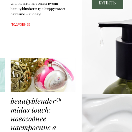
спонж для нанесения румян
beauty.blusher в грейпфрутовом
оттенке – cheeky!
ПОДРОБНЕЕ
beautyblender®
midas touch:
новогоднее
настроение в