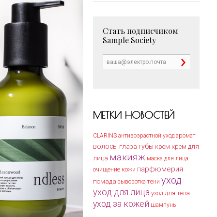
Стать подписчиком
Sample Society
МЕТКИ НОВОСТЕЙ
CLARINS
антивозрастной уход
аромат
волосы
губы
крем для
глаза
крем
макияж
лица
маска для лица
парфюмерия
очищение кожи
уход
помада
тени
сыворотка
уход для лица
уход для тела
уход за кожей
шампунь