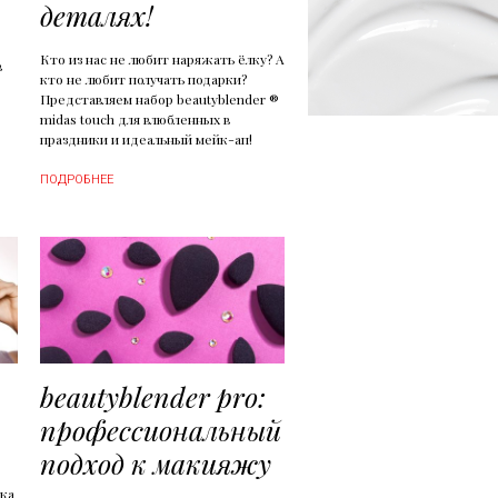
деталях!
Кто из нас не любит наряжать ёлку? А
в
кто не любит получать подарки?
Представляем набор beautyblender ®
midas touch для влюбленных в
праздники и идеальный мейк-ап!
ПОДРОБНЕЕ
beautyblender pro:
профессиональный
подход к макияжу
ика