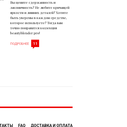
Вы цените сдержанность и
лаконичность? Не любите кричащей
яркости и лишних деталей? Хотите
быть уверены в каждом средстве,
которое используете? Тогда вам
точно понравится коллекция
beautyblender pro!
11
ПОДРОБНЕЕ
ТАКТЫ
FAQ
ДОСТАВКA И ОПЛАТА