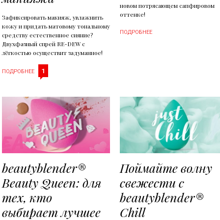
новом потрясающем сапфировом
оттенке!
Зафиксировать макияж, увлажнить
кожу и придать матовому тональному
ПОДРОБНЕЕ
средству естественное сияние?
Двухфазный спрей RE-DEW с
лёгкостью осуществит задуманное!
1
ПОДРОБНЕЕ
beautyblender®
Поймайте волну
Beauty Queen: для
свежести с
тех, кто
beautyblender®
выбирает лучшее
Chill