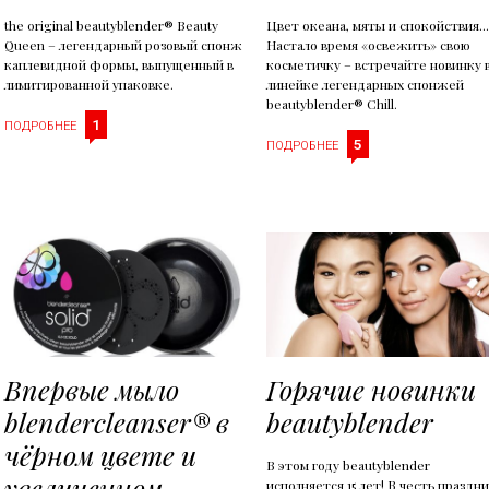
the original beautyblender® Beauty
Цвет океана, мяты и спокойствия...
Queen – легендарный розовый спонж
Настало время «освежить» свою
каплевидной формы, выпущенный в
косметичку – встречайте новинку 
лимитированной упаковке.
линейке легендарных спонжей
beautyblender® Chill.
1
ПОДРОБНЕЕ
5
ПОДРОБНЕЕ
Впервые мыло
Горячие новинки
blendercleanser® в
beautyblender
чёрном цвете и
В этом году beautyblender
увеличенном
исполняется 15 лет! В честь праздн