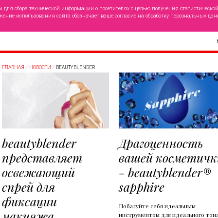
ы для сбора технической информации о посетителях с целью получения статистическо
жение использования сайта обозначает ваше согласие на обработку персональных дан
ГЛАВНАЯ
НОВОСТИ
BEAUTYBLENDER
beautyblender
Драгоценность
представляет
вашей косметичк
освежающий
- beautyblender®
спрей для
sapphire
фиксации
Побалуйте себя идеальным
макияжа
инструментом для идеального тона