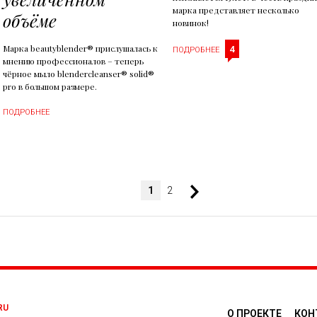
марка представляет несколько
объёме
новинок!
Марка beautyblender® прислушалась к
4
ПОДРОБНЕЕ
мнению профессионалов – теперь
чёрное мыло blendercleanser® solid®
pro в большом размере.
ПОДРОБНЕЕ
1
2
RU
О ПРОЕКТЕ
КОН