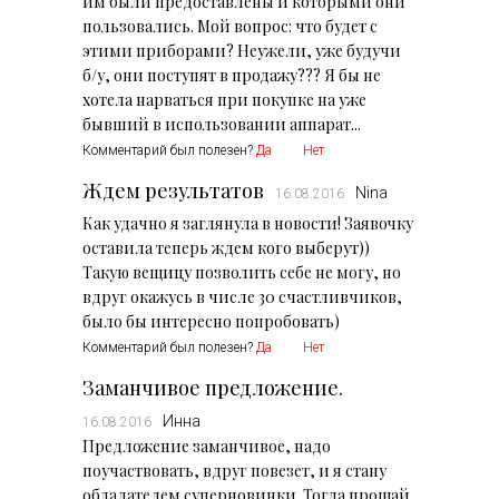
им были предоставлены и которыми они
пользовались. Мой вопрос: что будет с
этими приборами? Неужели, уже будучи
б/у, они поступят в продажу??? Я бы не
хотела нарваться при покупке на уже
бывший в использовании аппарат...
Комментарий был полезен?
Да
Нет
Ждем результатов
Nina
16.08.2016
Как удачно я заглянула в новости! Заявочку
оставила теперь ждем кого выберут))
Такую вещицу позволить себе не могу, но
вдруг окажусь в числе 30 счастливчиков,
было бы интересно попробовать)
Комментарий был полезен?
Да
Нет
Заманчивое предложение.
Инна
16.08.2016
Предложение заманчивое, надо
поучаствовать, вдруг повезет, и я стану
обладателем суперновинки. Тогда прощай