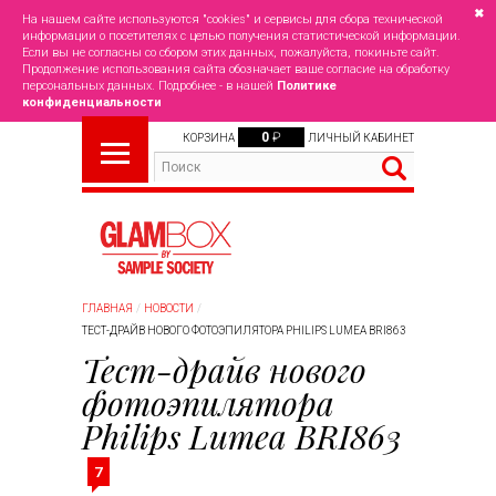
✖
На нашем сайте используются "cookies" и сервисы для сбора технической
информации о посетителях с целью получения статистической информации.
Если вы не согласны со сбором этих данных, пожалуйста, покиньте сайт.
Продолжение использования сайта обозначает ваше согласие на обработку
персональных данных. Подробнее - в нашей
Политике
конфиденциальности
0
₽
КОРЗИНА
ЛИЧНЫЙ КАБИНЕТ
ГЛАВНАЯ
НОВОСТИ
ТЕСТ-ДРАЙВ НОВОГО ФОТОЭПИЛЯТОРА PHILIPS LUMEA BRI863
Тест-драйв нового
фотоэпилятора
Philips Lumea BRI863
7