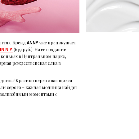
огтях. Бренд
уже предвкушает
ANNY
(639 руб.). На ее создание
N N.Y.
 коньках в Центральном парке,
арная рождественская елка в
аздника! Красиво переливающиеся
или серого – каждая модница найдет
я волшебными моментами с