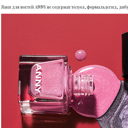
Лаки для ногтей ANNY не содержат толуол, формальдегид, диб