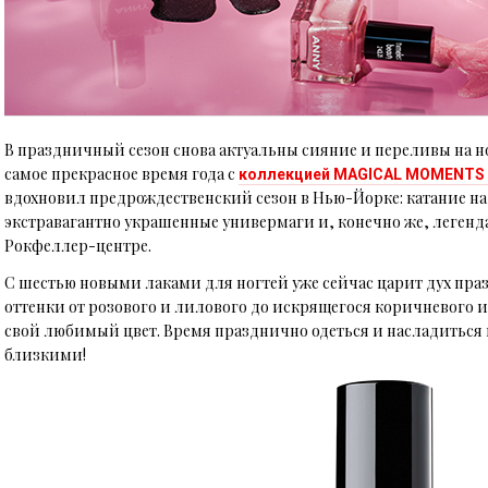
В праздничный сезон снова актуальны сияние и переливы на н
самое прекрасное время года с
коллекцией MAGICAL MOMENTS I
вдохновил предрождественский сезон в Нью-Йорке: катание на
экстравагантно украшенные универмаги и, конечно же, легенд
Рокфеллер-центре.
С шестью новыми лаками для ногтей уже сейчас царит дух пр
оттенки от розового и лилового до искрящегося коричневого 
свой любимый цвет. Время празднично одеться и насладитьс
близкими!