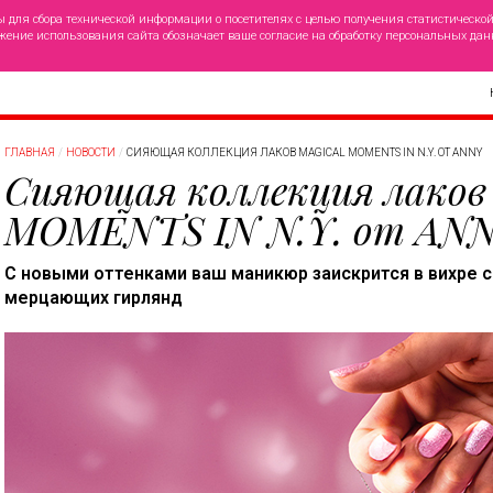
ы для сбора технической информации о посетителях с целью получения статистическо
жение использования сайта обозначает ваше согласие на обработку персональных дан
ГЛАВНАЯ
НОВОСТИ
СИЯЮЩАЯ КОЛЛЕКЦИЯ ЛАКОВ MAGICAL MOMENTS IN N.Y. ОТ ANNY
Сияющая коллекция лако
MOMENTS IN N.Y. от AN
С новыми оттенками ваш маникюр заискрится в вихре 
мерцающих гирлянд