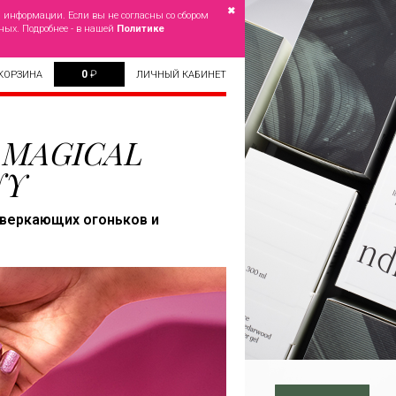
✖
й информации. Если вы не согласны со сбором
ных. Подробнее - в нашей
Политике
0
₽
КОРЗИНА
ЛИЧНЫЙ КАБИНЕТ
в MAGICAL
NY
сверкающих огоньков и