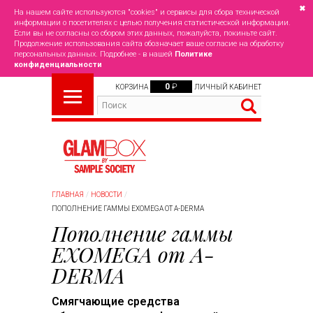
✖
На нашем сайте используются "cookies" и сервисы для сбора технической
информации о посетителях с целью получения статистической информации.
Если вы не согласны со сбором этих данных, пожалуйста, покиньте сайт.
Продолжение использования сайта обозначает ваше согласие на обработку
персональных данных. Подробнее - в нашей
Политике
конфиденциальности
0
₽
КОРЗИНА
ЛИЧНЫЙ КАБИНЕТ
ГЛАВНАЯ
НОВОСТИ
ПОПОЛНЕНИЕ ГАММЫ EXOMEGA ОТ A-DERMA
Пополнение гаммы
EXOMEGA от A-
DERMA
Смягчающие средства