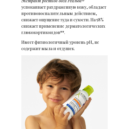
Экстракт ростков овса Реальба®
успокаивает раздраженную кожу, обладает
противовоспалительным действием,
снижает ощущение зуда и сухости. На 58%
снижает применение дерматологических
глюкокортикоидов**.
Имеет ф
изиологичный уровень pH, н
е
содержит мыла и отдушек.