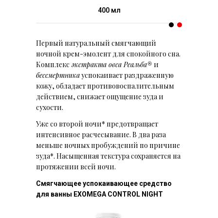
400 мл
Первый натуральный смягчающий
ночной крем-эмолент для спокойного сна.
Комплекс
экстракта овса Реальба®
и
бессмертника
успокаивает раздраженную
кожу, обладает противовоспалительным
действием, снижает ощущение зуда и
сухости.
Уже со второй ночи* предотвращает
интенсивное расчесывание. В два раза
меньше ночных пробуждений по причине
зуда*.
Насыщенная текстура сохраняется на
протяжении всей ночи.
Смягчающее успокаивающее средство
для ванны EXOMEGA CONTROL NIGHT