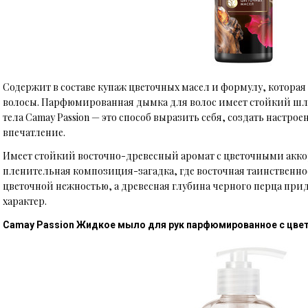
Содержит в составе купаж цветочных масел и формулу, которая 
волосы. Парфюмированная дымка для волос имеет стойкий шлей
тела Camay Passion — это способ выразить себя, создать настро
впечатление.
Имеет стойкий восточно-древесный аромат с цветочными акко
пленительная композиция-загадка, где восточная таинственнос
цветочной нежностью, а древесная глубина черного перца пр
характер.
Camay Passion Жидкое мыло для рук парфюмированное с ц