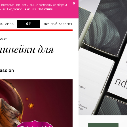
✖
й информации. Если вы не согласны со сбором
ных. Подробнее - в нашей
Политике
0
₽
КОРЗИНА
ЛИЧНЫЙ КАБИНЕТ
AMAY
инейки для
assion