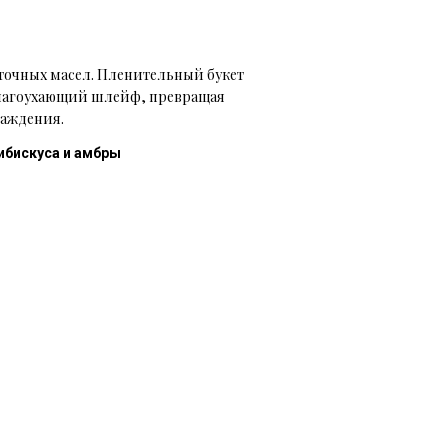
точных масел. Пленительный букет
 благоухающий шлейф, превращая
лаждения.
гибискуса и амбры