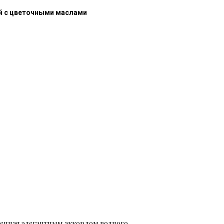
й с цветочными маслами
енная элегантным аккордом водного