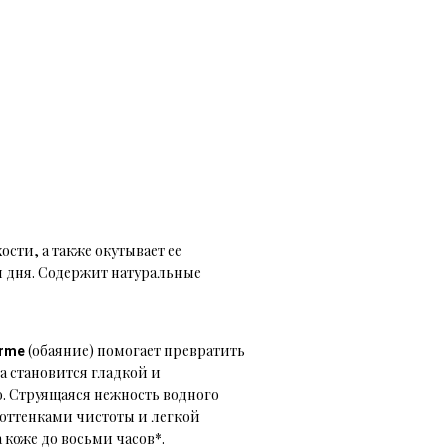
ости, а также окутывает ее
и дня. Содержит натуральные
(
обаяние)
помогает превратить
rme
а становится гладкой и
о. Струящаяся нежность водного
 оттенками чистоты и легкой
 коже до восьми часов*.