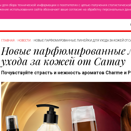
ы для сбора технической информации о посетителях с целью получения статистическо
жение использования сайта обозначает ваше согласие на обработку персональных дан
ГЛАВНАЯ
НОВОСТИ
НОВЫЕ ПАРФЮМИРОВАННЫЕ ЛИНЕЙКИ ДЛЯ УХОДА ЗА КОЖЕЙ ОТ C
Новые парфюмированные л
ухода за кожей от Camay
Почувствуйте страсть и нежность ароматов Charme и P