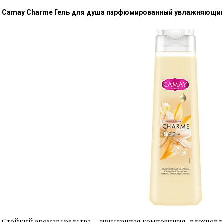
Camay Charme Гель для душа парфюмированный увлажняющи
Стойкий аромат средства — изысканная композиция, вдохновл