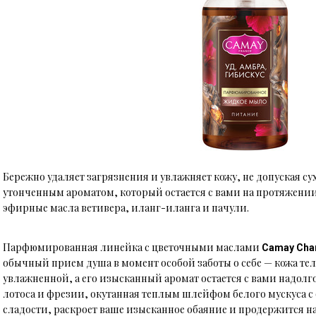
Бережно удаляет загрязнения и увлажняет кожу, не допуская сух
утонченным ароматом, который остается с вами на протяжени
эфирные масла ветивера, иланг-иланга и пачули.
Парфюмированная линейка с цветочными маслами
Camay Cha
обычный прием душа в момент особой заботы о себе
—
кожа тел
увлажненной, а его изысканный аромат остается с вами надолг
лотоса и фрезии, окутанная теплым шлейфом белого мускуса с
сладости, раскроет ваше изысканное обаяние и продержится на