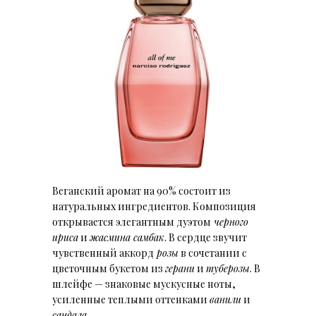
Веганский аромат на 90% состоит из
натуральных ингредиентов. Композиция
открывается элегантным дуэтом
черного
ириса
и
жасмина самбак
. В сердце звучит
чувственный аккорд
розы
в сочетании с
цветочным букетом из
герани
и
туберозы
. В
шлейфе — знаковые мускусные ноты,
усиленные теплыми оттенками
ванили
и
сандала
.