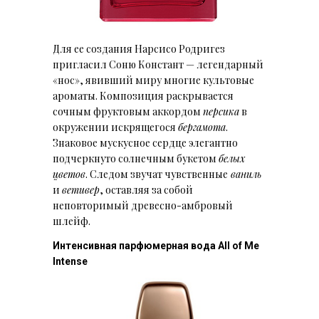
Для ее создания Нарсисо Родригез
пригласил Соню Констант — легендарный
«нос», явивший миру многие культовые
ароматы. Композиция раскрывается
сочным фруктовым аккордом
персика
в
окружении искрящегося
бергамота
.
Знаковое мускусное сердце элегантно
подчеркнуто солнечным букетом
белых
цветов
. Следом звучат чувственные
ваниль
и
ветивер
, оставляя за собой
неповторимый древесно-амбровый
шлейф.
Интенсивная парфюмерная вода All of Me
Intense