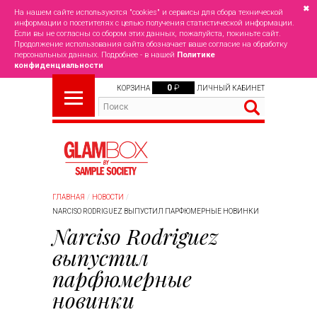
✖
На нашем сайте используются "cookies" и сервисы для сбора технической
информации о посетителях с целью получения статистической информации.
Если вы не согласны со сбором этих данных, пожалуйста, покиньте сайт.
Продолжение использования сайта обозначает ваше согласие на обработку
персональных данных. Подробнее - в нашей
Политике
конфиденциальности
0
₽
КОРЗИНА
ЛИЧНЫЙ КАБИНЕТ
ГЛАВНАЯ
НОВОСТИ
NARCISO RODRIGUEZ ВЫПУСТИЛ ПАРФЮМЕРНЫЕ НОВИНКИ
Narciso Rodriguez
выпустил
парфюмерные
новинки