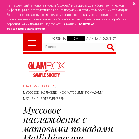
✖
На нашем сайте используются "cookies" и сервисы для сбора технической
информации о посетителях с целью получения статистической информации.
Если вы не согласны со сбором этих данных, пожалуйста, покиньте сайт.
Продолжение использования сайта обозначает ваше согласие на обработку
персональных данных. Подробнее - в нашей
Политике
конфиденциальности
0
₽
КОРЗИНА
ЛИЧНЫЙ КАБИНЕТ
ГЛАВНАЯ
НОВОСТИ
МУССОВОЕ НАСЛАЖДЕНИЕ С МАТОВЫМИ ПОМАДАМИ
MATLISHIOUS ОТ SEVEN7EEN
Муссовое
наслаждение с
матовыми помадами
Matlishious от