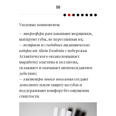
50
Уходовые компоненты:
—
микросферы
разглаживают морщинки,
матируют губы, не пересушивая их;
—
экстракт из съедобных атлантических
водорослей
Alaria Esculenta
с побережья
Атлантического океана
повышает
выработку эластина и коллагена,
увлажняет и оказывает антиоксидантное
действие;
—
эластомеры нового поколения
создают
дополнительную защиту на губах и
поддерживают комфорт без ощущения
стянутости.