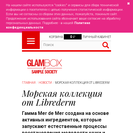
✖
На нашем сайте используются "cookies" и сервисы для сбора технической
информации о посетителях с целью получения статистической информации.
Если вы не согласны со сбором этих данных, пожалуйста, покиньте сайт.
Продолжение использования сайта обозначает ваше согласие на обработку
персональных данных. Подробнее - в нашей
Политике
конфиденциальности
0
₽
КОРЗИНА
ЛИЧНЫЙ КАБИНЕТ
ГЛАВНАЯ
НОВОСТИ
МОРСКАЯ КОЛЛЕКЦИЯ ОТ LIBREDERM
Морская коллекция
от Librederm
Гамма Mer de Mer создана на основе
активных ингредиентов, которые
запускают естественные процессы
восстановления молодости кожи и