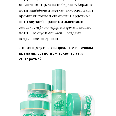
ощущение отдыха на побережье. Верхние
ноты
мандарина
и
морских
аккордов дарят
аромат чистоты и свежести. Сердечные
ноты звучат бодрящими акцентами
гвоздики
,
черного перца
и
нероли
. Базовые
ноты —
мускус
и
ветивер
— создают
воздушное завершение.
Линия представлена
и
дневным
ночным
,
и
кремами
средством вокруг глаз
.
сывороткой