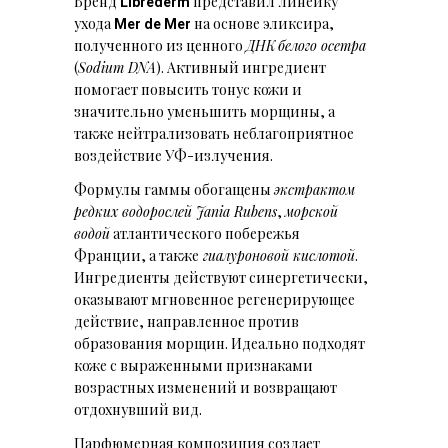
Бренд
представил линейку
Librederm
ухода
на основе эликсира,
Mer de Mer
полученного из ценного
ДНК
белого осетра
(
Sodium DNA
). Активный ингредиент
помогает повысить тонус кожи и
значительно уменьшить морщины, а
также нейтрализовать неблагоприятное
воздействие УФ-излучения.
Формулы гаммы обогащены
экстрактом
редких водорослей Jania Rubens
,
морской
водой
атлантического побережья
Франции, а также
гиалуроновой кислотой
.
Ингредиенты действуют синергетически,
оказывают мгновенное регенерирующее
действие, направленное против
образования морщин. Идеально подходят
коже с выраженными признаками
возрастных изменений и возвращают
отдохнувший вид.
Парфюмерная композиция создает