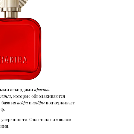
ными аккордами
красной
иланга
, которые обволакиваются
я база из
кедра
и
амбры
подчеркивает
йф.
 уверенности. Она стала символом
ания.