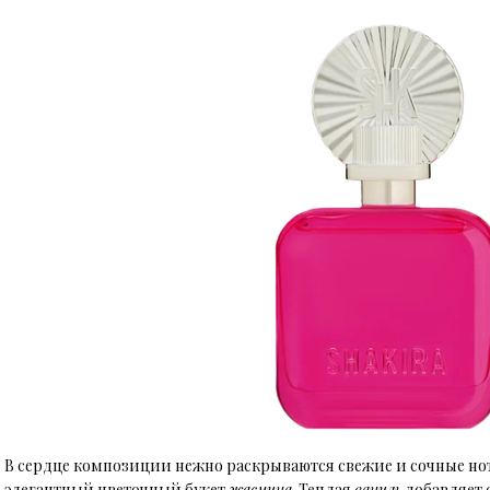
В сердце композиции нежно раскрываются свежие и сочные н
элегантный цветочный букет
жасмина
. Теплая
ваниль
добавляет 