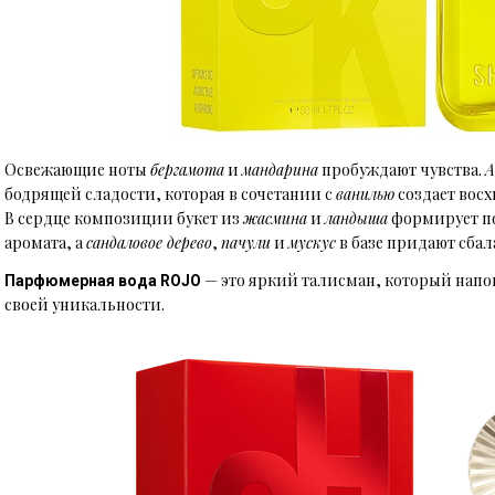
Освежающие ноты
бергамота
и
мандарина
пробуждают чувства.
А
бодрящей сладости, которая в сочетании с
ванилью
создает восх
В сердце композиции букет из
жасмина
и
ландыша
формирует по
аромата, а
сандаловое дерево
,
пачули
и
мускус
в базе придают сба
— это яркий талисман, который напо
Парфюмерная вода ROJO
своей уникальности.