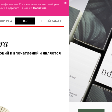
✖
й информации. Если вы не согласны со сбором
ных. Подробнее - в нашей
Политике
0
₽
КОРЗИНА
ЛИЧНЫЙ КАБИНЕТ
ra
ций и впечатлений и является