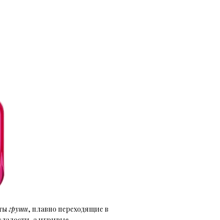
оты
груши
, плавно переходящие в
сладости, а игривые