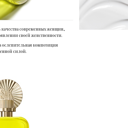
ь качества современных женщин,
роявлении своей женственности.
а ослепительная композиция
енной силой.