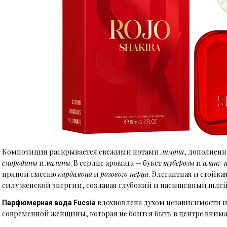
Композиция раскрывается свежими нотами
лимона
, дополнен
смородины
и
малины
. В сердце аромата — букет
туберозы
и
иланг-
пряной смесью
кардамона
и
розового перца
. Элегантная и стойка
силу женской энергии, создавая глубокий и насыщенный шле
вдохновлена духом независимости и
Парфюмерная вода Fucsia
современной женщины, которая не боится быть в центре вним