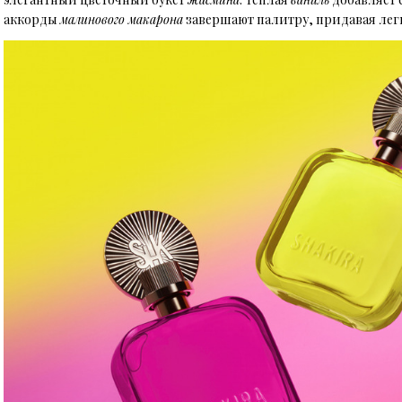
аккорды
малинового макарона
завершают палитру, придавая легк