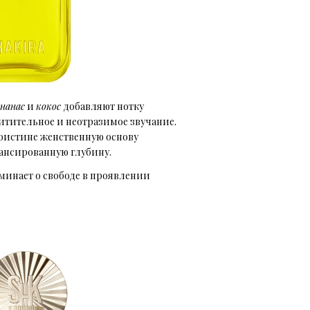
нанас
и
кокос
добавляют нотку
итительное и неотразимое звучание.
истине женственную основу
лансированную глубину.
минает о свободе в проявлении