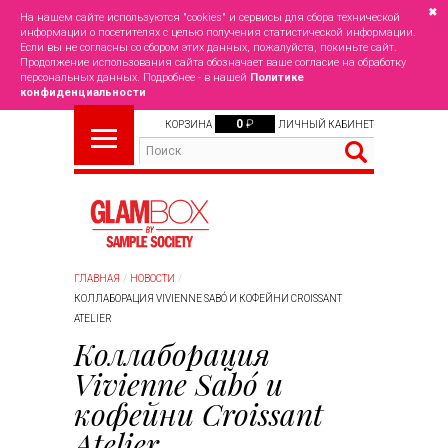
✖
На нашем сайте используются "cookies" и сервисы для сбора технической
информации о посетителях с целью получения статистической информации.
Если вы не согласны со сбором этих данных, пожалуйста, покиньте сайт.
Продолжение использования сайта обозначает ваше согласие на обработку
персональных данных. Подробнее - в нашей
Политике
конфиденциальности
0
₽
КОРЗИНА
ЛИЧНЫЙ КАБИНЕТ
ГЛАВНАЯ
НОВОСТИ
КОЛЛАБОРАЦИЯ VIVIENNE SABÓ И КОФЕЙНИ CROISSANT
ATELIER
Коллаборация
Vivienne Sabó и
кофейни Croissant
Atelier