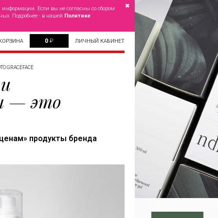
✖
й информации. Если вы не согласны со сбором
ных. Подробнее - в нашей
Политике
0
₽
КОРЗИНА
ЛИЧНЫЙ КАБИНЕТ
ТО GRACEFACE
 и
ы — это
 ценам» продукты бренда