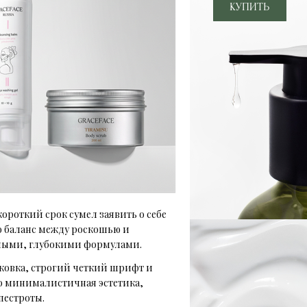
короткий срок сумел заявить о себе
о баланс между роскошью и
жными, глубокими формулами.
паковка, строгий четкий шрифт и
ко минималистичная эстетика,
пестроты.