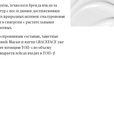
кты, технологи бренда взяли за
ептур с последними достижениями
ых природных активов: гиалуроновая
т в синергии с растительными
вотных.
лансированным составам, заметные
ений. Маски и патчи GRACEFACE уже
ают позицию ТОП-1 по объему
маркетплейсах входят в ТОП-3!