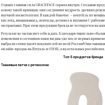
Однако главная сила GRACEFACE скрыта внутри. Создавая проду
основу такой принцип: они соединяют мудрость древних рец
научной косметологии. В каждой баночке — коктейль из мощн
кислота, ниацинамид, пептиды, ретинол и витамин С работаю
экстрактами. При этом продукция бренда не тестируется на жи
Результат не заставляет себя ждать. Благодаря тщательно сба
изменения в состоянии кожи видны уже после первых примен
выбрали сотни тысяч покупателей по всей России! Они заним
онлайн-продаж на Лэтуаль и ОЗОН, а на остальных российских 
Топ-5 продуктов бренда
Тканевые патчи с ретинолом