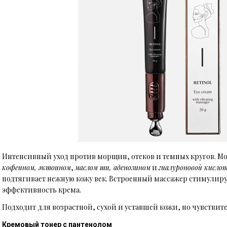
Интенсивный уход против морщин, отеков и темных кругов. М
кофеином, эктоином
,
маслом ши, аденозином
и
гиалуроновой кисло
подтягивает нежную кожу век. Встроенный массажер стимули
эффективность крема.
Подходит для возрастной, сухой и уставшей кожи, но чувствит
Кремовый тонер с пантенолом