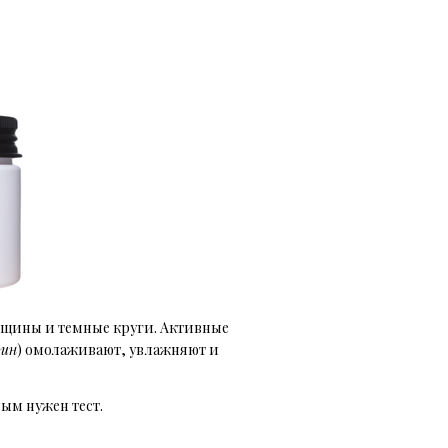
орщины и темные круги. Активные
оин
) омолаживают, увлажняют и
ьным нужен тест.