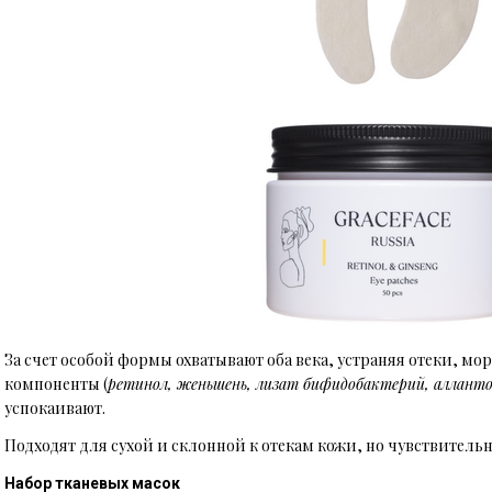
За счет особой формы охватывают оба века, устраняя отеки, м
компоненты (
ретинол, женьшень, лизат бифидобактерий, аллант
успокаивают.
Подходят для сухой и склонной к отекам кожи, но чувствител
Набор тканевых масок