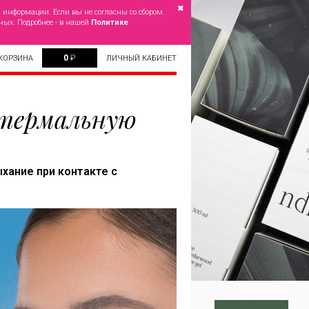
✖
й информации. Если вы не согласны со сбором
ных. Подробнее - в нашей
Политике
0
₽
КОРЗИНА
ЛИЧНЫЙ КАБИНЕТ
 термальную
хание при контакте с