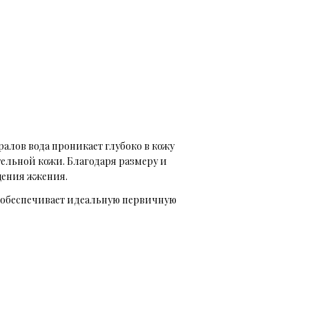
ралов
вода проникает глубоко в кожу
тельной кожи.
Благодаря размеру и
щения жжения.
то обеспечивает идеальную первичную