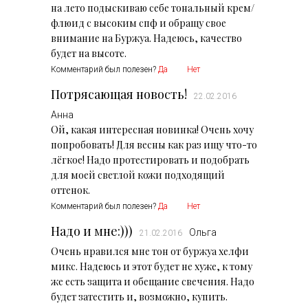
на лето подыскиваю себе тональный крем/
флюид с высоким спф и обращу свое
внимание на Буржуа. Надеюсь, качество
будет на высоте.
Комментарий был полезен?
Да
Нет
Потрясающая новость!
22.02.2016
Анна
Ой, какая интересная новинка! Очень хочу
попробовать! Для весны как раз ищу что-то
лёгкое! Надо протестировать и подобрать
для моей светлой кожи подходящий
оттенок.
Комментарий был полезен?
Да
Нет
Надо и мне:)))
Ольга
21.02.2016
Очень нравился мне тон от буржуа хелфи
микс. Надеюсь и этот будет не хуже, к тому
же есть защита и обещание свечения. Надо
будет затестить и, возможно, купить.