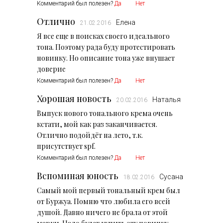
Комментарий был полезен?
Да
Нет
Отлично
Елена
21.02.2016
Я все еще в поисках своего идеального
тона. Поэтому рада буду протестировать
новинку. Но описание тона уже внушает
доверие
Комментарий был полезен?
Да
Нет
Хорошая новость
Наталья
20.02.2016
Выпуск нового тонального крема очень
кстати, мой как раз заканчивается.
Отлично подойдёт на лето, т.к.
присутствует spf.
Комментарий был полезен?
Да
Нет
Вспоминая юность
Сусана
18.02.2016
Самый мой первый тональный крем был
от Буржуа. Помню что любила его всей
душой. Давно ничего не брала от этой