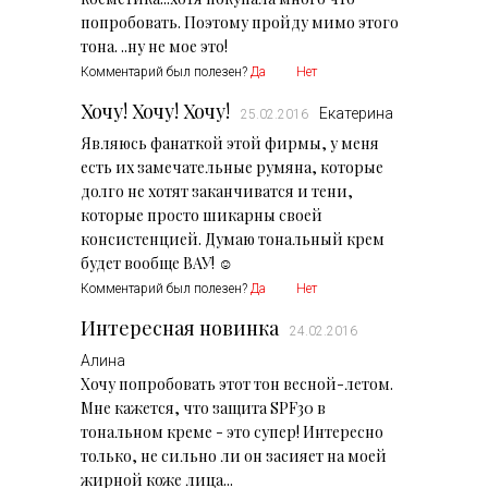
попробовать. Поэтому пройду мимо этого
тона. ..ну не мое это!
Комментарий был полезен?
Да
Нет
Хочу! Хочу! Хочу!
Екатерина
25.02.2016
Являюсь фанаткой этой фирмы, у меня
есть их замечательные румяна, которые
долго не хотят заканчиватся и тени,
которые просто шикарны своей
консистенцией. Думаю тональный крем
будет вообще ВАУ! ☺
Комментарий был полезен?
Да
Нет
Интересная новинка
24.02.2016
Алина
Хочу попробовать этот тон весной-летом.
Мне кажется, что защита SPF30 в
тональном креме - это супер! Интересно
только, не сильно ли он засияет на моей
жирной коже лица...