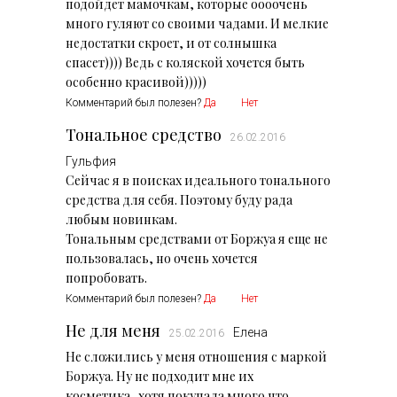
подойдет мамочкам, которые оооочень
много гуляют со своими чадами. И мелкие
недостатки скроет, и от солнышка
спасет)))) Ведь с коляской хочется быть
особенно красивой)))))
Комментарий был полезен?
Да
Нет
Тональное средство
26.02.2016
Гульфия
Сейчас я в поисках идеального тонального
средства для себя. Поэтому буду рада
любым новинкам.
Тональным средствами от Боржуа я еще не
пользовалась, но очень хочется
попробовать.
Комментарий был полезен?
Да
Нет
Не для меня
Елена
25.02.2016
Не сложились у меня отношения с маркой
Боржуа. Ну не подходит мне их
косметика...хотя покупала много что