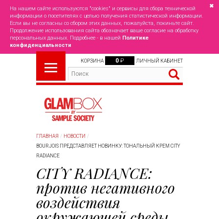
✖
На нашем сайте используются "cookies" и сервисы для сбора технической
информации о посетителях с целью получения статистической информации.
Если вы не согласны со сбором этих данных, пожалуйста, покиньте сайт.
Продолжение использования сайта обозначает ваше согласие на обработку
персональных данных. Подробнее - в нашей
Политике
конфиденциальности
0
₽
КОРЗИНА
ЛИЧНЫЙ КАБИНЕТ
ГЛАВНАЯ
НОВОСТИ
BOURJOIS ПРЕДСТАВЛЯЕТ НОВИНКУ: ТОНАЛЬНЫЙ КРЕМ CITY
RADIANCE
CITY RADIANCE:
против негативного
воздействия
окружающей среды