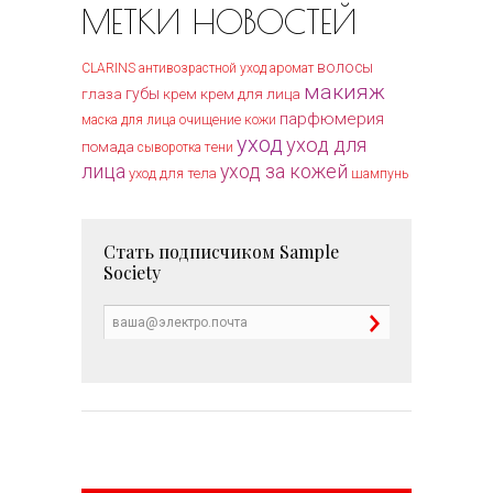
МЕТКИ НОВОСТЕЙ
волосы
CLARINS
антивозрастной уход
аромат
макияж
губы
крем для лица
глаза
крем
парфюмерия
очищение кожи
маска для лица
уход
уход для
помада
тени
сыворотка
лица
уход за кожей
уход для тела
шампунь
Стать подписчиком
Sample
Society