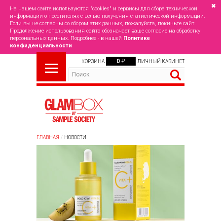
✖
На нашем сайте используются "cookies" и сервисы для сбора технической
информации о посетителях с целью получения статистической информации.
Если вы не согласны со сбором этих данных, пожалуйста, покиньте сайт.
Продолжение использования сайта обозначает ваше согласие на обработку
персональных данных. Подробнее - в нашей
Политике
конфиденциальности
0
₽
КОРЗИНА
ЛИЧНЫЙ КАБИНЕТ
ГЛАВНАЯ
НОВОСТИ