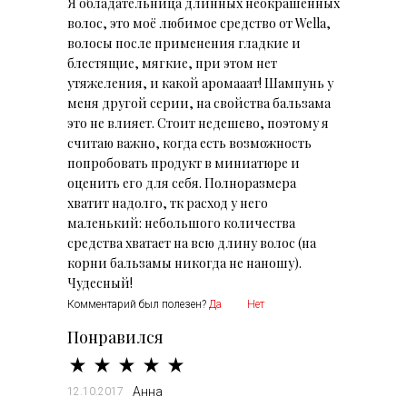
Я обладательница длинных неокрашенных
волос, это моё любимое средство от Wella,
волосы после применения гладкие и
блестящие, мягкие, при этом нет
утяжеления, и какой аромааат! Шампунь у
меня другой серии, на свойства бальзама
это не влияет. Стоит недешево, поэтому я
считаю важно, когда есть возможность
попробовать продукт в миниатюре и
оценить его для себя. Полноразмера
хватит надолго, тк расход у него
маленький: небольшого количества
средства хватает на всю длину волос (на
корни бальзамы никогда не наношу).
Чудесный!
Комментарий был полезен?
Да
Нет
Понравился
Анна
12.10.2017