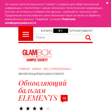
✖
На нашем сайте используются "cookies" и сервисы для сбора технической
информации о посетителях с целью получения статистической информации.
Если вы не согласны со сбором этих данных, пожалуйста, покиньте сайт.
Продолжение использования сайта обозначает ваше согласие на обработку
персональных данных. Подробнее - в нашей
Политике
конфиденциальности
0
₽
КОРЗИНА
ЛИЧНЫЙ КАБИНЕТ
ГЛАВНАЯ
МАРКИ
WELLA PROFESSIONALS
ОБНОВЛЯЮЩИЙ БАЛЬЗАМ ELEMENTS
Обновляющий
бальзам
ELEMENTS
15