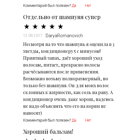
Комментарий был полезен?
Да
Нет
Отдельно от шампуня супер
DaryaRomanovich
12.09.2017
Несмотря на то что шампунь я оценила в 3
звезды, кондиционеру 5 с минусом!
Приятный запах, даёт хороший уход
волосам, питает, прекрасно волосы
расчёсываются после применения.
Возможно возьму полноразмерный, но
только без шампуня. Он для моих волос
склонных к жирности, как соль на рану. А
кондиционер очень даже хорош, надеюсь
не надо объяснять что его на корни не
наносят)
Комментарий был полезен?
Да
Нет
Хороший бальзам!