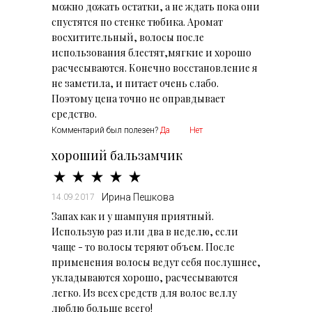
можно дожать остатки, а не ждать пока они
спустятся по стенке тюбика. Аромат
восхитительный, волосы после
использования блестят,мягкие и хорошо
расчесываются. Конечно восстановление я
не заметила, и питает очень слабо.
Поэтому цена точно не оправдывает
средство.
Комментарий был полезен?
Да
Нет
хороший бальзамчик
Ирина Пешкова
14.09.2017
Запах как и у шампуня приятный.
Использую раз или два в неделю, если
чаще - то волосы теряют объем. После
применения волосы ведут себя послушнее,
укладываются хорошо, расчесываются
легко. Из всех средств для волос веллу
люблю больше всего!