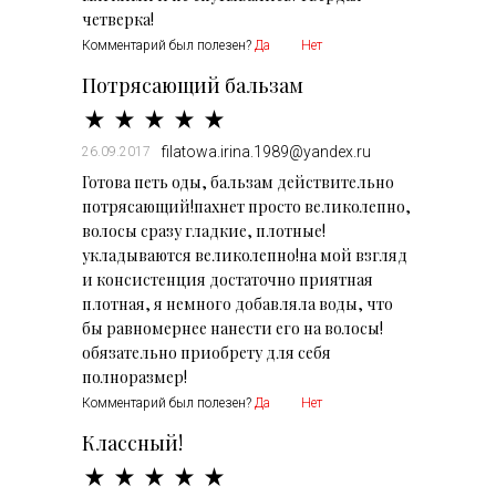
четверка!
Комментарий был полезен?
Да
Нет
Потрясающий бальзам
filatowa.irina.1989@yandex.ru
26.09.2017
Готова петь оды, бальзам действительно
потрясающий!пахнет просто великолепно,
волосы сразу гладкие, плотные!
укладываются великолепно!на мой взгляд
и консистенция достаточно приятная
плотная, я немного добавляла воды, что
бы равномернее нанести его на волосы!
обязательно приобрету для себя
полноразмер!
Комментарий был полезен?
Да
Нет
Классный!