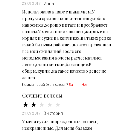
Инна
23.09.2017
Использовала в паре с шампунем.У
продукта средняя консистенция,удобно
наносится,хорошо питает и преображает
волосы.У меня тонкие волосы,жирные на
корнях и сухие на кончиках,на таких редко
какой бальзам работает,но этот превзошел
все мои ожидания!После его
использования волосы расчесывались
легко ,стали мягкие,блестящие.В
общем,куплю,на такое качество денег не
жалко.
Комментарий был полезен?
Да
Нет
Cсушит волосы
Виктория
21.09.2017
У меня сухие поврежденные волосы,
неокрашенные. Для меня бальзам