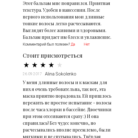
Этот бальзам мне понравился. Приятная
текстура. Удобен в нанесении. После
первого использования мои длинные
тонкие волосы легко расчесываются.
Выглядят более живими и здоровыми.
Бальзам придает им блеск и увлажнение.
Комментарий был полезен?
Да
Нет
Стоит присмотреться
Alina Sokolenko
26.09.2017
У меня длинные волосы и к маскам для
них я очень требовательна, так вот, эта
маска приятно порадовала. Ей пришлось
пережить не простое испытание - волосы
после часа хлорки в бассейне. Двоечники
при этом отсеиваются сразу :) И она
справилась! Без чудес конечно, но
расчесывались вполне преемлемо, были
мягкими и не спутывались. Твёрдая