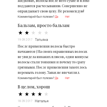
жидковат, волосы после него сухие и плохо
поддаются расчесыванию. Совершенно не
оправдывает свою цену. Не рекомендую!
Комментарий был полезен?
Да
Нет
Бальзам, просто бальзам
Татьяна
19.09.2017
После применения волосы быстро
пачкаются ( На своих окрашенных волосах
не увидела никаких плюсов, одни минусы:
волосы стали тонкими и почему то сразу
грязными. После применения захотелось
перемыть голову. Запах не впечатлил.
Комментарий был полезен?
Да
Нет
В целом, хорош
Наталья
18.09.2017