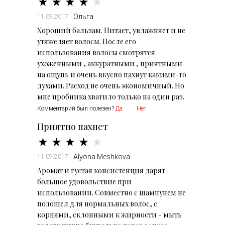
Ольга
11.09.2017
Хороший бальзам. Питает, увлажняет и не
утяжеляет волосы. После его
использования волосы смотрятся
ухоженными , аккуратными , приятными
на ощупь и очень вкусно пахнут какими-то
духами. Расход не очень экономичный. Но
мне пробника хватило только на один раз.
Комментарий был полезен?
Да
Нет
Приятно пахнет
Alyona Meshkova
11.09.2017
Аромат и густая консистенция дарят
большое удовольствие при
использовании. Совместно с шампунем не
подошел для нормальных волос, с
корнями, склонными к жирности - мыть