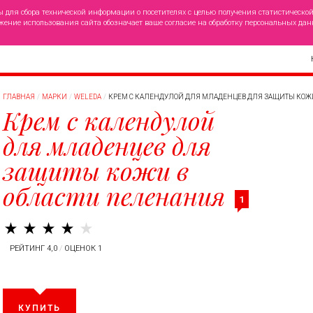
ы для сбора технической информации о посетителях с целью получения статистическо
жение использования сайта обозначает ваше согласие на обработку персональных дан
ГЛАВНАЯ
МАРКИ
WELEDA
КРЕМ С КАЛЕНДУЛОЙ ДЛЯ МЛАДЕНЦЕВ ДЛЯ ЗАЩИТЫ КОЖ
Крем с календулой
для младенцев для
защиты кожи в
области пеленания
1
РЕЙТИНГ 4,0
/
ОЦЕНОК 1
КУПИТЬ