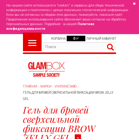
✖
На нашем сайте используются "cookies" и сервисы для сбора технической
информации о посетителях с целью получения статистической информации.
Если вы не согласны со сбором этих данных, пожалуйста, покиньте сайт.
Продолжение использования сайта обозначает ваше согласие на обработку
персональных данных. Подробнее - в нашей
Политике
конфиденциальности
0
₽
КОРЗИНА
ЛИЧНЫЙ КАБИНЕТ
ГЛАВНАЯ
МАРКИ
VIVIENNE SABO
ГЕЛЬ ДЛЯ БРОВЕЙ СВЕРХСИЛЬНОЙ ФИКСАЦИИ BROW JELLY
GEL
Гель для бровей
сверхсильной
фиксации BROW
JELLY GEL
1