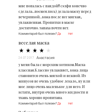
мне попалась с пандой!! сэлфи конечно
сделала...посмеялись) делала маску перед
вечеринкой...кожа после нее мягкая,
увлажненная. Пропитки в маске
достаточно. запаха почти нет.
Комментарий был полезен?
Да
Нет
веселая маска
Анастасия
24.07.2017
у меня была с морским котиком.Маска
классная.Классно увлажняет, кожа лица
становится очень мягкой и нежной. Из
минусов не очень удобное лекало, ну или
мое лицо очень маленькое для него. И
кстати, внутри очень много жидкости и
ткань хорошо пропитана.
Комментарий был полезен?
Да
Нет