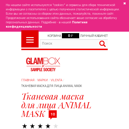
✖
На нашем сайте используются "cookies" и сервисы для сбора технической
информации о посетителях с целью получения статистической информации.
Если вы не согласны со сбором этих данных, пожалуйста, покиньте сайт.
Продолжение использования сайта обозначает ваше согласие на обработку
персональных данных. Подробнее - в нашей
Политике
конфиденциальности
0
₽
КОРЗИНА
ЛИЧНЫЙ КАБИНЕТ
ГЛАВНАЯ
МАРКИ
VILENTA
ТКАНЕВАЯ МАСКА ДЛЯ ЛИЦА ANIMAL MASK
Тканевая маска
для лица ANIMAL
MASK
10