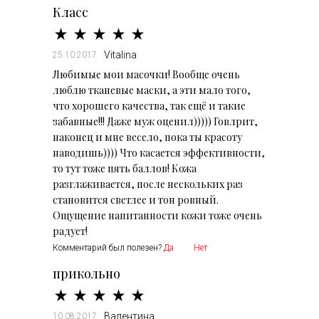
Класс
Vitalina
25.10.2017
Любимые мои масочки! Вообще очень
люблю тканевые маски, а эти мало того,
что хорошего качества, так ещё и такие
забавные!!! Даже муж оценил))))) Говлрит,
наконец и мне весело, пока ты красоту
наводишь)))) Что касается эффективности,
то тут тоже пять баллов! Кожа
разглаживается, после нескольких раз
становится светлее и тон ровный.
Ощущение напитанности кожи тоже очень
радует!
Комментарий был полезен?
Да
Нет
прикольно
Валентина
10.08.2017