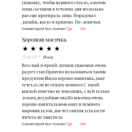
упаковку, чтобы немного стекло, а потом
этим составом в течении дня несколько
раз еще протирала лицо. Порадовал
дизайн, мило и приятно. По-девичьи.
Комментарий был полезен?
Да
Нет
Хорошая масочка.
Инна
13.04.2017
Веселый и яркий дизаин упаковки очень
радует глаз.Приятно пользоваться таким
продуктом.Маска хорошо напитана,даже
течет,если не отжать немного.С такой
маской конечно не походишь, с ней только
лежать,неудобная она.Но масочка очень
хорошо напитала мою кожу и немного
выровняла тон ,насчет снятия усталости
ничего не заметила.
Комментарий был полезен?
Да
Нет