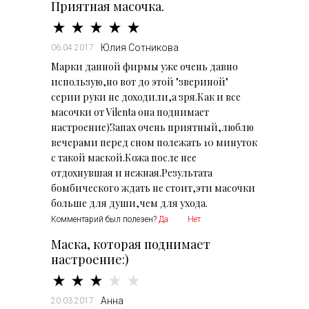
Приятная масочка.
Юлия Сотникова
06.04.2017
Марки данной фирмы уже очень давно
использую,но вот до этой "звериной"
серии руки не доходили,а зря.Как и все
масочки от Vilenta она поднимает
настроение)Запах очень приятный,люблю
вечерами перед сном полежать 10 минуток
с такой маской.Кожа после нее
отдохнувшая и нежная.Результата
бомбического ждать не стоит,эти масочки
больше для души,чем для ухода.
Комментарий был полезен?
Да
Нет
Маска, которая поднимает
настроение:)
Анна
20.03.2017