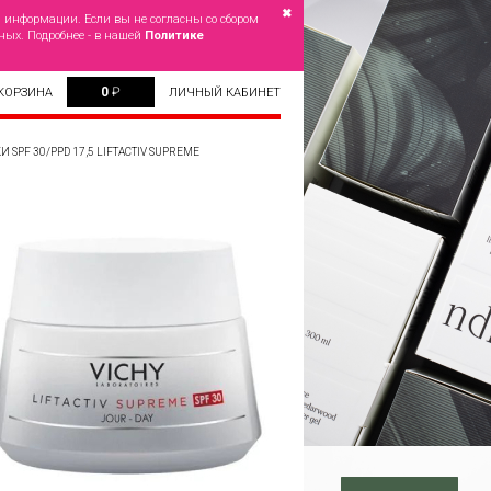
✖
й информации. Если вы не согласны со сбором
ных. Подробнее - в нашей
Политике
0
₽
КОРЗИНА
ЛИЧНЫЙ КАБИНЕТ
PF 30/PPD 17,5 LIFTACTIV SUPREME