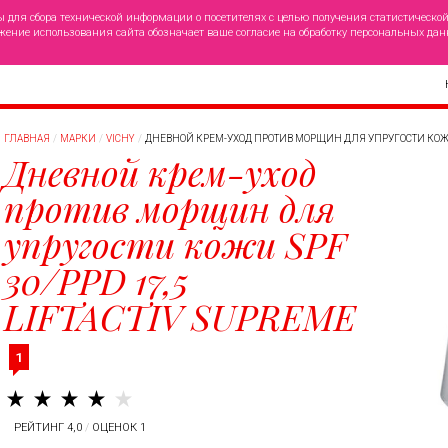
ы для сбора технической информации о посетителях с целью получения статистическо
жение использования сайта обозначает ваше согласие на обработку персональных дан
ГЛАВНАЯ
МАРКИ
VICHY
ДНЕВНОЙ КРЕМ-УХОД ПРОТИВ МОРЩИН ДЛЯ УПРУГОСТИ КОЖИ S
Дневной крем-уход
против морщин для
упругости кожи SPF
30/PPD 17,5
LIFTACTIV SUPREME
1
РЕЙТИНГ 4,0
/
ОЦЕНОК 1