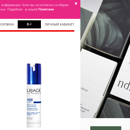
✖
й информации. Если вы не согласны со сбором
ных. Подробнее - в нашей
Политике
0
₽
КОРЗИНА
ЛИЧНЫЙ КАБИНЕТ