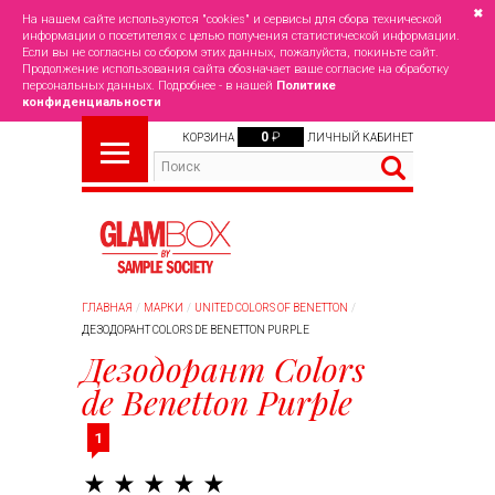
✖
На нашем сайте используются "cookies" и сервисы для сбора технической
информации о посетителях с целью получения статистической информации.
Если вы не согласны со сбором этих данных, пожалуйста, покиньте сайт.
Продолжение использования сайта обозначает ваше согласие на обработку
персональных данных. Подробнее - в нашей
Политике
конфиденциальности
0
₽
КОРЗИНА
ЛИЧНЫЙ КАБИНЕТ
ГЛАВНАЯ
МАРКИ
UNITED COLORS OF BENETTON
ДЕЗОДОРАНТ COLORS DE BENETTON PURPLE
Дезодорант Colors
de Benetton Purple
1