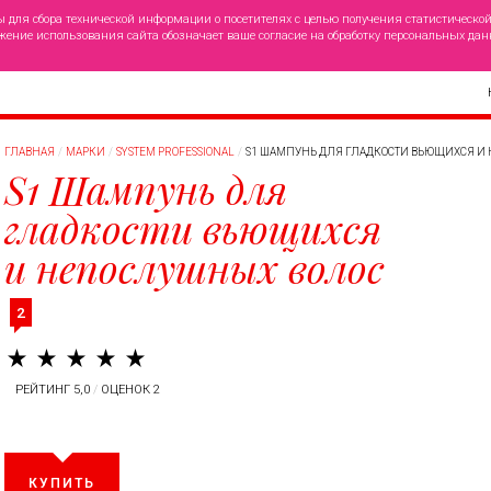
ы для сбора технической информации о посетителях с целью получения статистическо
жение использования сайта обозначает ваше согласие на обработку персональных дан
ГЛАВНАЯ
МАРКИ
SYSTEM PROFESSIONAL
S1 ШАМПУНЬ ДЛЯ ГЛАДКОСТИ ВЬЮЩИХСЯ И
S1 Шампунь для
гладкости вьющихся
и непослушных волос
2
РЕЙТИНГ 5,0
/
ОЦЕНОК 2
КУПИТЬ