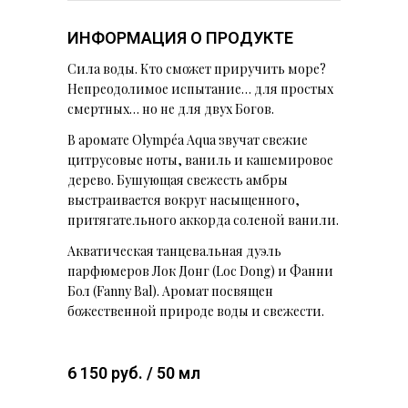
ИНФОРМАЦИЯ О ПРОДУКТЕ
Сила воды. Кто сможет приручить море?
Непреодолимое испытание… для простых
смертных… но не для двух Богов.
В аромате Olympéa Aqua звучат свежие
цитрусовые ноты, ваниль и кашемировое
дерево. Бушующая свежесть амбры
выстраивается вокруг насыщенного,
притягательного аккорда соленой ванили.
Акватическая танцевальная дуэль
парфюмеров Лок Донг (Loc Dong) и Фанни
Бол (Fanny Bal). Аромат посвящен
божественной природе воды и свежести.
6 150 руб. / 50 мл