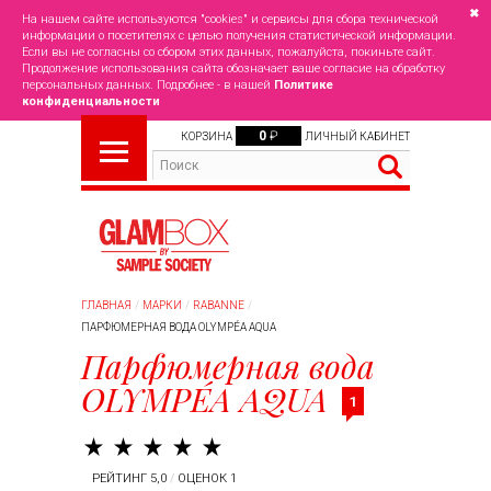
✖
На нашем сайте используются "cookies" и сервисы для сбора технической
информации о посетителях с целью получения статистической информации.
Если вы не согласны со сбором этих данных, пожалуйста, покиньте сайт.
Продолжение использования сайта обозначает ваше согласие на обработку
персональных данных. Подробнее - в нашей
Политике
конфиденциальности
0
₽
КОРЗИНА
ЛИЧНЫЙ КАБИНЕТ
ГЛАВНАЯ
МАРКИ
RABANNE
ПАРФЮМЕРНАЯ ВОДА OLYMPÉA AQUA
Парфюмерная вода
OLYMPÉA AQUA
1
РЕЙТИНГ 5,0
/
ОЦЕНОК 1