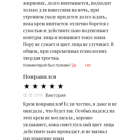
жирноват, долго впитывается, подходит
только для нанесения на ночь, при
утреннем уходе придется долго ждать,
пока крем впитается. отлично борется с
сухостью и действительно подтягивает
контуры лица и повышает тонус кожи.
Пору не сужает и цвет лица не улучшает. В
общем, при современных технологиях
твердая троечка.
Комментарий был полезен?
Да
Нет
Понравился
Виктория
02.02.2016
Крем понравился! Если честно, я даже и не
ожидала , что будет так. Особых надежд на
этот крем не возлагала , хорошо
увлажняет, кожа сияет.тусклый цвет лица
действительно пропадает..и не вызвал
раздражение кожи