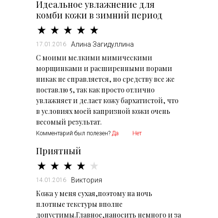
Идеальное увлажнение для
комби кожи в зимний период
Алина Загидуллина
17.01.2016
С моими мелкими мимическими
морщинками и расширенными порами
никак не справляется, но средству все же
поставлю 5, так как просто отлично
увлажняет и делает кожу бархатистой, что
в условиях моей капризной кожи очень
весомый результат.
Комментарий был полезен?
Да
Нет
Приятный
Виктория
14.01.2016
Кожа у меня сухая,поэтому на ночь
плотные текстуры вполне
допустимы.Главное,наносить немного и за