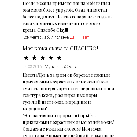
После месяца применения на мой взгляд
она стала более упругой. Овал лица стал
более подтянут. Честно говоря не ожидала
таких приятных изменений от этого
крема. Спасибо Olay!!!
Комментарий был полезен?
Да
Нет
Моя кожа сказала СПАСИБО!
MynameisCrystal
24.03.2016
Цитата"День за днем он борется с такими
признаками возрастных изменений как
сухость, потеря упругости, неровный тон и
текстура кожи, расширенные поры,
тусклый цвет кожи, морщины и
морщинки"
"Это настоящий прорыв в борьбе с
признаками возрастных изменений кожи."
Согласна с каждым словом! Моя кожа
счастлива. Аромат нежнейший, кожа после