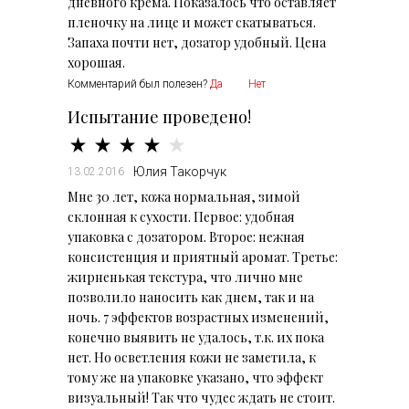
дневного крема. Показалось что оставляет
пленочку на лице и может скатываться.
Запаха почти нет, дозатор удобный. Цена
хорошая.
Комментарий был полезен?
Да
Нет
Испытание проведено!
Юлия Такорчук
13.02.2016
Мне 30 лет, кожа нормальная, зимой
склонная к сухости. Первое: удобная
упаковка с дозатором. Второе: нежная
консистенция и приятный аромат. Третье:
жирненькая текстура, что лично мне
позволило наносить как днем, так и на
ночь. 7 эффектов возрастных изменений,
конечно выявить не удалось, т.к. их пока
нет. Но осветления кожи не заметила, к
тому же на упаковке указано, что эффект
визуальный! Так что чудес ждать не стоит.