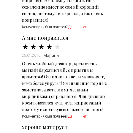
и прочего. Не плохо увлажнил. Но к
сожалению имеет не самый хороший
состав, поэтому четверочка, а так очень
понравился)
Комментарий был полезен?
Да
Нет
А мне понравился
Марина
25.01.2016
Очень удобный дозатор, крем очень
мягкий бархатистый, с приятным
ароматом! Отлично питает и увлажняет,
кожа более упругая! Уменьшение пор я не
заметила, а вот с мимическими
морщинками справляется! Для дневного
крема оказался чуть чуть жирноватый
поэтому использую его вместо ночного!
Комментарий был полезен?
Да
Нет
хорошо матирует