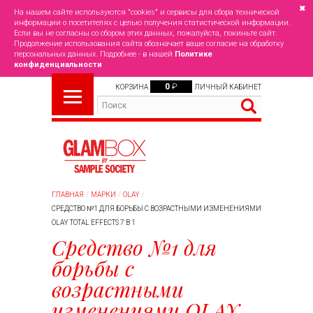
✖
На нашем сайте используются "cookies" и сервисы для сбора технической
информации о посетителях с целью получения статистической информации.
Если вы не согласны со сбором этих данных, пожалуйста, покиньте сайт.
Продолжение использования сайта обозначает ваше согласие на обработку
персональных данных. Подробнее - в нашей
Политике
конфиденциальности
0
₽
КОРЗИНА
ЛИЧНЫЙ КАБИНЕТ
ГЛАВНАЯ
МАРКИ
OLAY
СРЕДСТВО №1 ДЛЯ БОРЬБЫ С ВОЗРАСТНЫМИ ИЗМЕНЕНИЯМИ
OLAY TOTAL EFFECTS 7 В 1
Средство №1 для
борьбы с
возрастными
изменениями OLAY