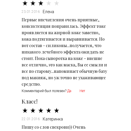
Елена
23.01.2016
Первые впечатления очень приятные,
консистенция понравилась. Эффект тоже
проявляется на жирной коже заметно,
кожа подтягивается и выравнивается. Но
вот состав - силиконы...получается, что
никакого лечебного эффекта ожидать не
стоит. Пока сыворотка на коже - внешне
все отлично, это как маска, Вы ее смыли и
все по старому...напоминает обычную базу
под макияж, но уж точно не ухаживающее
средство.
Комментарий был полезен?
Да
Нет
Класс!
Катеринка
22.01.2016
Пишу со слов свекрови)) Очень