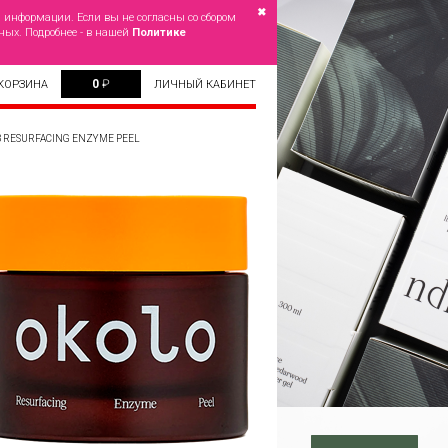
✖
й информации. Если вы не согласны со сбором
ных. Подробнее - в нашей
Политике
0
₽
КОРЗИНА
ЛИЧНЫЙ КАБИНЕТ
RESURFACING ENZYME PEEL