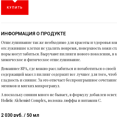
КУПИТЬ
ИНФОРМАЦИЯ О ПРОДУКТЕ
Отшелушивание так же необходимо для красоты и здоровья кож
отслужившие клетки не удалить вовремя, поверхность кожи ста
поры могут забиться. Выручают пилинги нового поколения, в 
химическое и физическое отшелушивание.
Домашнее SPA, где можно расслабиться и позаботиться о своей 
содержащий масел пилинг содержит все лучшее для того, чтобы
гладкость и сияние. За это отвечает беспроигрышное сочетани
энзимов и мягких микрогранул.
А поскольку сияния много не бывает, в формулу добавлен ос
Holistic Alchemist Complex, волокна люффы и витамин С.
2 030 руб. / 50 мл