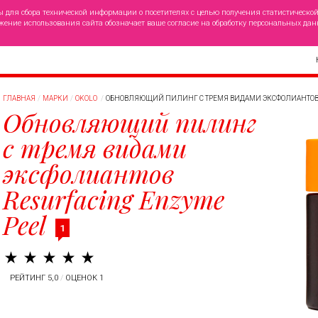
ы для сбора технической информации о посетителях с целью получения статистическо
жение использования сайта обозначает ваше согласие на обработку персональных дан
ГЛАВНАЯ
МАРКИ
OKOLO
ОБНОВЛЯЮЩИЙ ПИЛИНГ С ТРЕМЯ ВИДАМИ ЭКСФОЛИАНТОВ 
Обновляющий пилинг
с тремя видами
эксфолиантов
Resurfacing Enzyme
Peel
1
РЕЙТИНГ 5,0
/
ОЦЕНОК 1