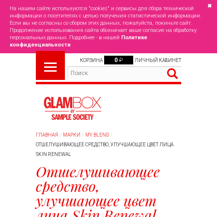
✖
На нашем сайте используются "cookies" и сервисы для сбора технической
информации о посетителях с целью получения статистической информации.
Если вы не согласны со сбором этих данных, пожалуйста, покиньте сайт.
Продолжение использования сайта обозначает ваше согласие на обработку
персональных данных. Подробнее - в нашей
Политике
конфиденциальности
0
₽
КОРЗИНА
ЛИЧНЫЙ КАБИНЕТ
ГЛАВНАЯ
МАРКИ
MY BLEND
ОТШЕЛУШИВАЮЩЕЕ СРЕДСТВО, УЛУЧШАЮЩЕЕ ЦВЕТ ЛИЦА
SKIN RENEWAL
Отшелушивающее
средство,
улучшающее цвет
лица Skin Renewal