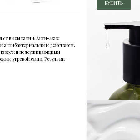
я от высыпаний. Анти-акне
 и антибактериальным действием,
а известен подсушивающими
ению угревой сыпи. Результат –