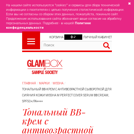
✖
На нашем сайте используются "cookies" и сервисы для сбора технической
информации о посетителях с целью получения статистической информации.
Если вы не согласны со сбором этих данных, пожалуйста, покиньте сайт.
Продолжение использования сайта обозначает ваше согласие на обработку
персональных данных. Подробнее - в нашей
Политике
конфиденциальности
0
₽
КОРЗИНА
ЛИЧНЫЙ КАБИНЕТ
ГЛАВНАЯ
МАРКИ
MISSHA
ТОНАЛЬНЫЙ BB-КРЕМ С АНТИВОЗРАСТНОЙ СЫВОРОТКОЙ ДЛЯ
СИЯНИЯ КОЖИ MISSHA M PERFECT COVER SERUM BB CREAM,
SPF50+/PA++++
Тональный BB-
крем с
антивозрастной