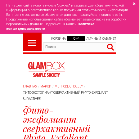
✖
На нашем сайте используются "cookies" и сервисы для сбора технической
информации о посетителях с целью получения статистической информации.
Если вы не согласны со сбором этих данных, пожалуйста, покиньте сайт.
Продолжение использования сайта обозначает ваше согласие на обработку
персональных данных. Подробнее - в нашей
Политике
конфиденциальности
0
₽
КОРЗИНА
ЛИЧНЫЙ КАБИНЕТ
ГЛАВНАЯ
МАРКИ
METHODE CHOLLEY
ФИТО-ЭКСФОЛИАНТ СВЕРХАКТИВНЫЙ PHYTO-EXFOLIANT
SURACTIVÉE
Фито-
эксфолиант
сверхактивный
Phyto-Exfoliant