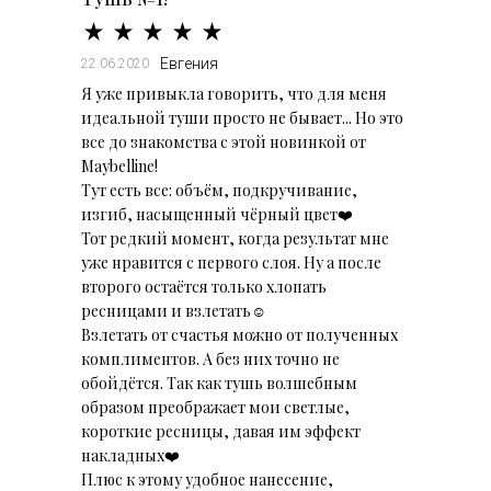
Евгения
22.06.2020
Я уже привыкла говорить, что для меня
идеальной туши просто не бывает... Но это
все до знакомства с этой новинкой от
Maybelline!
Тут есть все: объём, подкручивание,
изгиб, насыщенный чёрный цвет❤️
Тот редкий момент, когда результат мне
уже нравится с первого слоя. Ну а после
второго остаётся только хлопать
ресницами и взлетать☺️
Взлетать от счастья можно от полученных
комплиментов. А без них точно не
обойдётся. Так как тушь волшебным
образом преображает мои светлые,
короткие ресницы, давая им эффект
накладных❤️
Плюс к этому удобное нанесение,