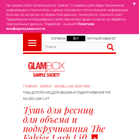
✖
На нашем сайте используются "cookies" и сервисы для сбора технической
информации о посетителях с целью получения статистической информации.
Если вы не согласны со сбором этих данных, пожалуйста, покиньте сайт.
Продолжение использования сайта обозначает ваше согласие на обработку
персональных данных. Подробнее - в нашей
Политике
конфиденциальности
0
₽
КОРЗИНА
ЛИЧНЫЙ КАБИНЕТ
ГЛАВНАЯ
МАРКИ
MAYBELLINE NEW YORK
ТУШЬ ДЛЯ РЕСНИЦ ДЛЯ ОБЪЕМА И ПОДКРУЧИВАНИЯ THE
FALSIES LASH LIFT
Тушь для ресниц
для объема и
подкручивания The
Falsies Lash Lift
9