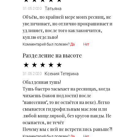
Татьяна
31.05.2020
Объём, по крайней мере моих ресниц, не
увеличивает, но отлично прокрашивает и
удлиняет, после того как закончится,
куплю отдельно!
Комментарий был полезен?
Да
Нет
Разделение на высоте
Ксения Тетерина
31.05.2020
Обалденная тушь!
Тушь быстро засыхает на ресницах, когда
чихаешь (закон подлости) после
"нанесения", то не остаётся на веке). Легко
смывается гидрофильным маслом или
любой мицеляркой, без кругов панды. Не
осыпается, не течёт
Почему мы с ней не встретились раньше?!
Комментарий был полезен?
Да
Нет