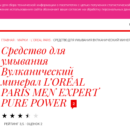
ы для сбора технической информации о посетителях с целью получения статистическо
жение использования сайта обозначает ваше согласие на обработку персональных дан
ГЛАВНАЯ
МАРКИ
L`OREAL PARIS
СРЕДСТВО ДЛЯ УМЫВАНИЯ ВУЛКАНИЧЕСКИЙ МИНЕРАЛ 
Средство для
умывания
Вулканический
минерал L’ORÉAL
PARIS MEN EXPERT
PURE POWER
2
РЕЙТИНГ 3,5
/
ОЦЕНОК 2