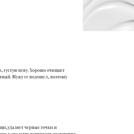
ю, густую пену. Хорошо очищает
тный. Мужу ге подошел, поэтому
ыщи,удаляет черные точки и
е к средству возникает достаточно