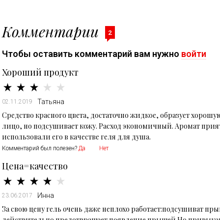
Комментарии
2
Чтобы оставить комментарий вам нужно
войти
Хороший продукт
Татьяна
02.11.2019
Средство красного цвета, достаточно жидкое, образует хорошу
лицо, но подсушивает кожу. Расход экономичный. Аромат прия
использовали его в качестве геля для душа.
Комментарий был полезен?
Да
Нет
Цена=качество
Инна
23.06.2017
За свою цену гель очень даже неплохо работает:подсушиват пр
действительно предотвращает появление прыщей.Но привыкани