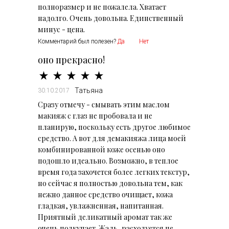
полноразмер и не пожалела. Хватает
надолго. Очень довольна. Единственный
минус - цена.
Комментарий был полезен?
Да
Нет
оно прекрасно!
Татьяна
30.10.2017
Сразу отмечу - смывать этим маслом
макияж с глаз не пробовала и не
планирую, поскольку есть другое любимое
средство. А вот для демакияжа лица моей
комбинированной коже осенью оно
подошло идеально. Возможно, в теплое
время года захочется более легких текстур,
но сейчас я полностью довольна тем, как
нежно данное средство очищает, кожа
гладкая, увлажненная, напитанная.
Приятный деликатный аромат так же
очень подкупает. Жаль, расходуется не