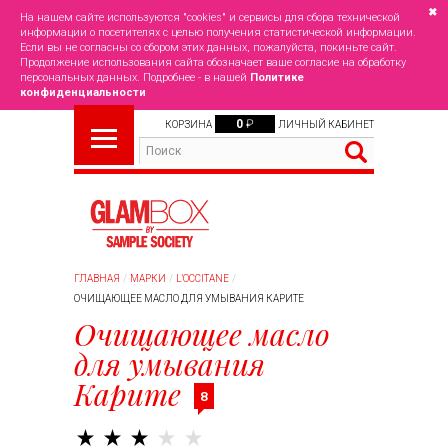
✖
На нашем сайте используются "cookies" и сервисы для сбора технической
информации о посетителях с целью получения статистической информации.
Если вы не согласны со сбором этих данных, пожалуйста, покиньте сайт.
Продолжение использования сайта обозначает ваше согласие на обработку
персональных данных. Подробнее - в нашей
Политике
конфиденциальности
0
₽
КОРЗИНА
ЛИЧНЫЙ КАБИНЕТ
ГЛАВНАЯ
МАРКИ
L'OCCITANE
ОЧИЩАЮЩЕЕ МАСЛО ДЛЯ УМЫВАНИЯ КАРИТЕ
Очищающее масло
для умывания
Карите
8