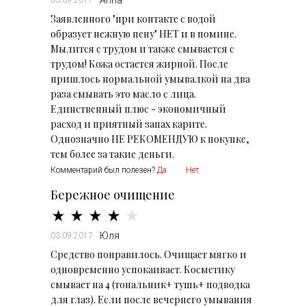
Anna
03.09.2017
Заявленного "при контакте с водой
образует нежную пену" НЕТ и в помине.
Мылится с трудом и также смывается с
трудом! Кожа остается жирной. После
пришлось нормальной умывалкой на два
раза смывать это масло с лица.
Единственный плюс - экономичный
расход и приятный запах карите.
Однозначно НЕ РЕКОМЕНДУЮ к покупке,
тем более за такие деньги.
Комментарий был полезен?
Да
Нет
Бережное очищение
Юля
03.09.2017
Средство понравилось. Очищает мягко и
одновременно успокаивает. Косметику
смывает на 4 (тональник+ тушь+ подводка
для глаз). Если после вечернего умывания