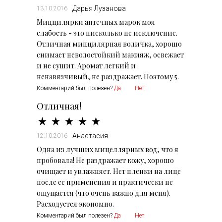
Дарья Лузанова
13.10.2016
Миццилярки аптечных марок моя
слабость - это нисколько не исключение.
Отличная миццилярная водичка, хорошо
снимает неводостойкий макияж, освежает
и не сушит. Аромат легкий и
ненавязчивый, не раздражает. Поэтому 5.
Комментарий был полезен?
Да
Нет
Отличная!
Анастасия
12.10.2016
Одна из лучших мицеллярных вод, что я
пробовала! Не раздражает кожу, хорошо
очищает и увлажняет. Нет пленки на лице
после ее применения и практически не
ощущается (что очень важно для меня).
Расходуется экономно.
Комментарий был полезен?
Да
Нет