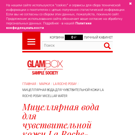
✖
На нашем сайте используются "cookies" и сервисы для сбора технической
информации о посетителях с целью получения статистической информации.
Если вы не согласны со сбором этих данных, пожалуйста, покиньте сайт.
Продолжение использования сайта обозначает ваше согласие на обработку
персональных данных. Подробнее - в нашей
Политике
конфиденциальности
0
₽
КОРЗИНА
ЛИЧНЫЙ КАБИНЕТ
ГЛАВНАЯ
МАРКИ
LA ROCHE-POSAY
МИЦЕЛЛЯРНАЯ ВОДА ДЛЯ ЧУВСТВИТЕЛЬНОЙ КОЖИ LA
ROCHE-POSAY MICELLAR WATER
Мицеллярная вода
для
чувствительной
кожи La Roche-