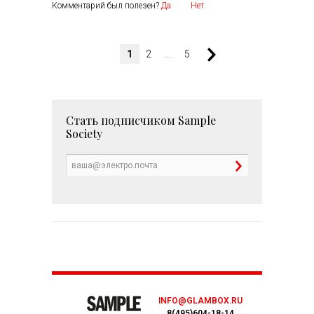
Комментарий был полезен?
Да
Нет
1
2
...
5
Стать подписчиком
Sample
Society
INFO@GLAMBOX.RU
8(495)604-18-14