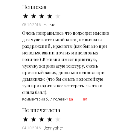
Неплохая
Елена
08.10.2016
Очень понравилось что подходит именно
для чувствительной кожи, не вызвала
раздражений, красноты (как бывало при
использовании других мицелярных
водичек) .В жизни имеет приятную,
чуточку жирноватую текстуру, очень
приятный запах, довольно неплоха при
демакияже (что бы смыть водостойкую
туш приходится все же тереть, за что и
сняла балл).
Комментарий был полезен?
Да
Нет
Не впечатлена
Jennypher
04.10.2016