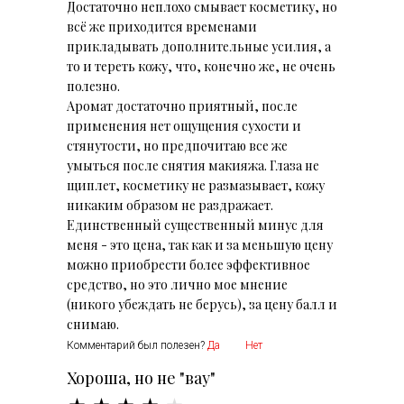
Достаточно неплохо смывает косметику, но
всё же приходится временами
прикладывать дополнительные усилия, а
то и тереть кожу, что, конечно же, не очень
полезно.
Аромат достаточно приятный, после
применения нет ощущения сухости и
стянутости, но предпочитаю все же
умыться после снятия макияжа. Глаза не
щиплет, косметику не размазывает, кожу
никаким образом не раздражает.
Единственный существенный минус для
меня - это цена, так как и за меньшую цену
можно приобрести более эффективное
средство, но это лично мое мнение
(никого убеждать не берусь), за цену балл и
снимаю.
Комментарий был полезен?
Да
Нет
Хороша, но не "вау"