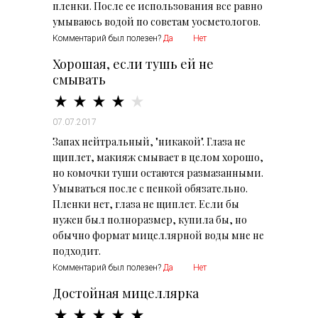
пленки. После ее использования все равно
умываюсь водой по советам уосметологов.
Комментарий был полезен?
Да
Нет
Хорошая, если тушь ей не
смывать
07.07.2017
Запах нейтральный, "никакой". Глаза не
щиплет, макияж смывает в целом хорошо,
но комочки туши остаются размазанными.
Умываться после с пенкой обязательно.
Пленки нет, глаза не щиплет. Если бы
нужен был полноразмер, купила бы, но
обычно формат мицеллярной воды мне не
подходит.
Комментарий был полезен?
Да
Нет
Достойная мицеллярка