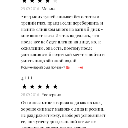
Марина
29.09.2016
2 из 3 моих тушей снимает без остатка и
трений глаз, правда если переборщить и
налить слишком много на ватный диск -
мне щипет глаза. И я так надеялась, что
после нее не будет пленки на лице, но, к
сожалению, она есть, поэтому после
умывания этой водичкой хочется пойти и
умыть лицо обычной водой.
Комментарий был полезен?
Да
Нет
4+++
Екатерина
25.09.2016
Отличная мицеллярная вода как по мне,
хорошо снимает макияж с лица и ресниц,
не раздражает кожу, наоборот успокаивает
ее, но чуточку до идеальной все же не
дотягивает, тк есть все же лучше,