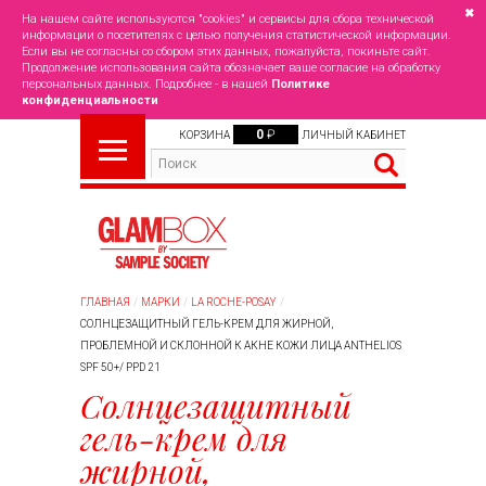
✖
На нашем сайте используются "cookies" и сервисы для сбора технической
информации о посетителях с целью получения статистической информации.
Если вы не согласны со сбором этих данных, пожалуйста, покиньте сайт.
Продолжение использования сайта обозначает ваше согласие на обработку
персональных данных. Подробнее - в нашей
Политике
конфиденциальности
0
₽
КОРЗИНА
ЛИЧНЫЙ КАБИНЕТ
ГЛАВНАЯ
МАРКИ
LA ROCHE-POSAY
СОЛНЦЕЗАЩИТНЫЙ ГЕЛЬ-КРЕМ ДЛЯ ЖИРНОЙ,
ПРОБЛЕМНОЙ И СКЛОННОЙ К АКНЕ КОЖИ ЛИЦА ANTHELIOS
SPF 50+/ PPD 21
Солнцезащитный
гель-крем для
жирной,