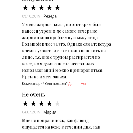
Резеда
03.10.2019
У меня жирная кожа, но этот крем был
нанесен утром и до самого вечера не
жирнил мою проблемную кожу лица.
Большой плюс за это. Однако сама текстура
крема суховата и его сложно наносить на
лицо, т.е. оно с трудом растирается по
коже, но я думаю после нескольких
использований можно приноровиться.
Крем не имеет запаха.
Комментарий был полезен?
Да
Нет
Не очень
Мария
04.07.2019
Мне не понравилось, как флюид
ощущается на коже в течении дня, как