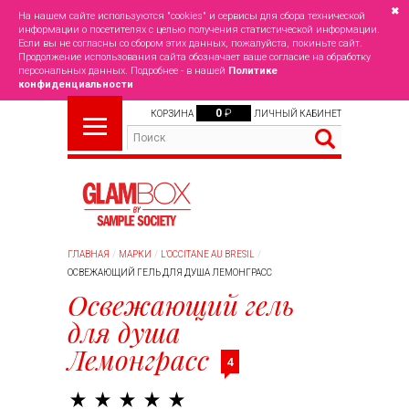
✖
На нашем сайте используются "cookies" и сервисы для сбора технической
информации о посетителях с целью получения статистической информации.
Если вы не согласны со сбором этих данных, пожалуйста, покиньте сайт.
Продолжение использования сайта обозначает ваше согласие на обработку
персональных данных. Подробнее - в нашей
Политике
конфиденциальности
0
₽
КОРЗИНА
ЛИЧНЫЙ КАБИНЕТ
ГЛАВНАЯ
МАРКИ
L'OCCITANE AU BRESIL
ОСВЕЖАЮЩИЙ ГЕЛЬ ДЛЯ ДУША ЛЕМОНГРАСС
Освежающий гель
для душа
Лемонграсс
4