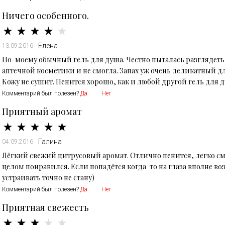
Ничего особенного.
Елена
13.09.2016
По-моему обычный гель для душа. Честно пыталась разглядеть
аптечной косметики и не смогла. Запах уж очень деликатный дл
Кожу не сушит. Пенится хорошо, как и любой другой гель для д
Комментарий был полезен?
Да
Нет
Приятный аромат
Галина
04.09.2016
Лёгкий свежий цитрусовый аромат. Отлично пенится, легко смы
целом понравился. Если попадётся когда-то на глаза вполне воз
устраивать точно не стану)
Комментарий был полезен?
Да
Нет
Приятная свежесть