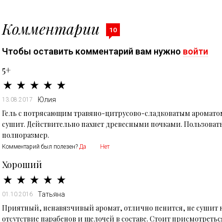
Комментарии
10
Чтобы оставить комментарий вам нужно
войти
5+
Юлия
13.08.2017
Гель с потрясающим травяно-цитрусово-сладковатым ароматом
сушит. Действительно пахнет древесными почками. Пользоватьс
полноразмер.
Комментарий был полезен?
Да
Нет
Хороший
Татьяна
01.10.2016
Приятный, ненавязчивый аромат, отлично пенится, не сушит к
отсутствие парабенов и щелочей в составе. Стоит присмотреться