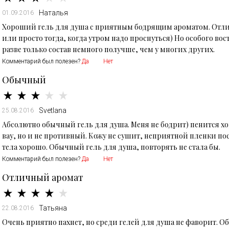
Наталья
01.09.2016
Хороший гель для душа с приятным бодрящим ароматом. Отли
или просто тогда, когда утром надо проснуться) Но особого вос
разве только состав немного получше, чем у многих других.
Комментарий был полезен?
Да
Нет
Обычный
Svetlana
25.08.2016
Абсолютно обычный гель для душа. Меня не бодрит) пенится хо
вау, но и не противный. Кожу не сушит, неприятной пленки пос
тела хорошо. Обычный гель для душа, повторять не стала бы.
Комментарий был полезен?
Да
Нет
Отличный аромат
Татьяна
22.08.2016
Очень приятно пахнет, но среди гелей для душа не фаворит. Об