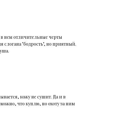
 в нем отличительные черты
я слогана "бодрость", но приятный.
уша.
вается, кожу не сушит. Да и в
можно, что куплю, но охоту за ним