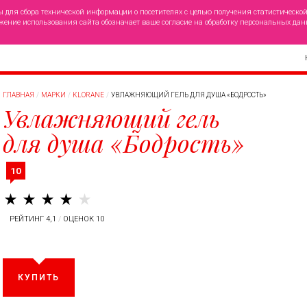
ы для сбора технической информации о посетителях с целью получения статистическо
жение использования сайта обозначает ваше согласие на обработку персональных дан
ГЛАВНАЯ
МАРКИ
KLORANE
УВЛАЖНЯЮЩИЙ ГЕЛЬ ДЛЯ ДУША «БОДРОСТЬ»
Увлажняющий гель
для душа «Бодрость»
10
РЕЙТИНГ 4,1
/
ОЦЕНОК 10
КУПИТЬ