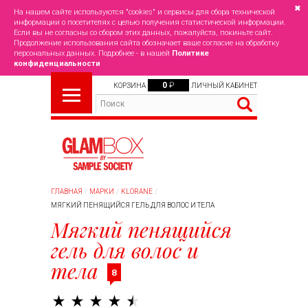
✖
На нашем сайте используются "cookies" и сервисы для сбора технической
информации о посетителях с целью получения статистической информации.
Если вы не согласны со сбором этих данных, пожалуйста, покиньте сайт.
Продолжение использования сайта обозначает ваше согласие на обработку
персональных данных. Подробнее - в нашей
Политике
конфиденциальности
0
₽
КОРЗИНА
ЛИЧНЫЙ КАБИНЕТ
ГЛАВНАЯ
МАРКИ
KLORANE
МЯГКИЙ ПЕНЯЩИЙСЯ ГЕЛЬ ДЛЯ ВОЛОС И ТЕЛА
Мягкий пенящийся
гель для волос и
тела
8