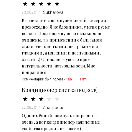
Sukharova
23.06.2017
В сочетании с шампунем из той же серии -
превосходно! Я не блондинка, у меня русые
волосы. После шампуня волосы хорошо
очищены, а в применении с бальзамом
стали очень мягкими, не прямыми и
гладкими, а мягкими и послушными,
блестят :) Оставляет чувство прям
натуральности-натуральности. Мне
понравился.
Комментарий был полезен?
Да
Нет
Кондиционер слегка подвел(
Анастасия
22.06.2017
Одноимённый шампунь понравился
очень, а вот кондиционер заявленные
свойства проявил не совсем)