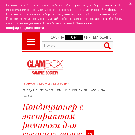
✖
На нашем сайте используются "cookies" и сервисы для сбора технической
информации о посетителях с целью получения статистической информации.
Если вы не согласны со сбором этих данных, пожалуйста, покиньте сайт.
Продолжение использования сайта обозначает ваше согласие на обработку
персональных данных. Подробнее - в нашей
Политике
конфиденциальности
0
₽
КОРЗИНА
ЛИЧНЫЙ КАБИНЕТ
ГЛАВНАЯ
МАРКИ
KLORANE
КОНДИЦИОНЕР С ЭКСТРАКТОМ РОМАШКИ ДЛЯ СВЕТЛЫХ
ВОЛОС
Кондиционер с
экстрактом
ромашки для
светлых волос
13