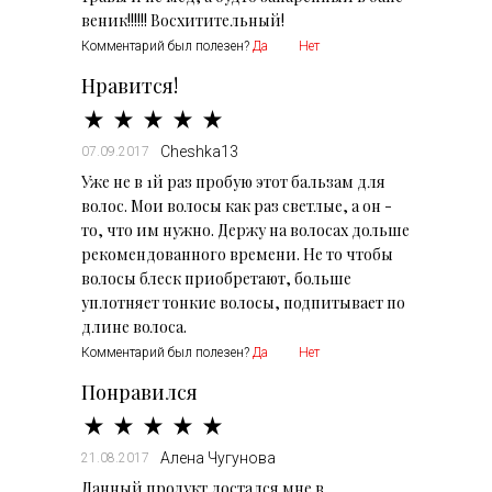
веник!!!!!! Восхитительный!
Комментарий был полезен?
Да
Нет
Нравится!
Cheshka13
07.09.2017
Уже не в 1й раз пробую этот бальзам для
волос. Мои волосы как раз светлые, а он -
то, что им нужно. Держу на волосах дольше
рекомендованного времени. Не то чтобы
волосы блеск приобретают, больше
уплотняет тонкие волосы, подпитывает по
длине волоса.
Комментарий был полезен?
Да
Нет
Понравился
Алена Чугунова
21.08.2017
Данный продукт достался мне в