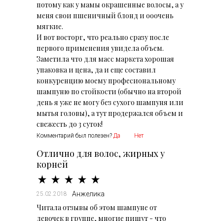
потому как у мамы окрашенные волосы, а у
меня свои пшеничный блонд и ооочень
мягкие.
И вот восторг, что реально сразу после
первого применения увидела объем.
Заметила что для масс маркета хорошая
упаковка и цена, да и еще составил
конкуренцию моему професиональному
шампуню по стойкости (обычно на второй
день я уже не могу без сухого шампуня или
мытья головы), а тут продержался объем и
свежесть до 3 суток!
Комментарий был полезен?
Да
Нет
Отлично для волос, жирных у
корней
Анжелика
25.02.2018
Читала отзывы об этом шампуне от
девочек в группе, многие пишут - что