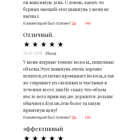
он максимум день. Словом, каких-то
бурных эмоций этот шампунь у меня не
вызвал.
Комментарий был полезен?
Да
Нет
Отличный.
Инна
18.01.2018
У меня жирные тонкие волосы,лишенные
объема.Этот шампунь очень хорошо
пенится,отлично промывает волосы,а так
же сохраняет их свежими и чистыми в
течении всего дня.Не скажу что объем
после него прям вау,но держится дольше
обычного.Куплю,тем более за такую
приятную цену!
Комментарий был полезен?
Да
Нет
эффективный