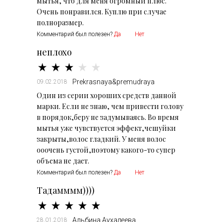
мытья, что для меня огромный плюс.
Очень понравился. Куплю при случае
полноразмер.
Комментарий был полезен?
Да
Нет
неплохо
Prekrasnaya&premudraya
09.02.2018
Один из серии хороших средств данной
марки. Если не знаю, чем привести голову
в порядок,беру не задумываясь. Во время
мытья уже чувствуется эффект,чешуйки
закрыты,волос гладкий. У меня волос
ооочень густой,поэтому какого-то супер
объема не дает.
Комментарий был полезен?
Да
Нет
Тадамммм))))
Альбина Аухадеева
28.01.2018