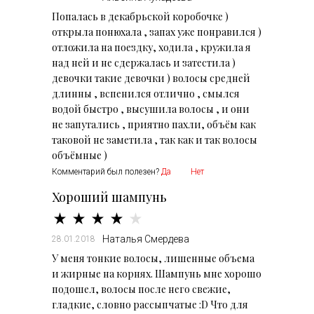
Попалась в декабрьской коробочке )
открыла понюхала , запах уже понравился )
отложила на поездку, ходила , кружила я
над ней и не сдержалась и затестила )
девочки такие девочки ) волосы средней
длинны , вспенился отлично , смылся
водой быстро , высушила волосы , и они
не запутались , приятно пахли, объём как
таковой не заметила , так как и так волосы
объёмные )
Комментарий был полезен?
Да
Нет
Хороший шампунь
Наталья Смердева
28.01.2018
У меня тонкие волосы, лишенные объема
и жирные на корнях. Шампунь мне хорошо
подошел, волосы после него свежие,
гладкие, словно рассыпчатые :D Что для