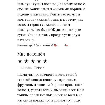
шампунь сушит волосы. Для моих волос с
сухими кончиками и жирными корнями -
подошел идеально. Учитывая то, что я
мою голову каждый день, и к вечеру уже
волосы теряют свежесть - с этим
шампунем все было ОК даже на вторые
сутки. Ставлю этому продукту твердую
пятерочку.
Комментарий был полезен?
Да
Нет
Мне подошёл
Thistle
19.02.2018
Шампунь прозрачного цвета, густой
гелевой консистенции, с приятным
фруктовым запахом. Хорошо промывает
волосы, уплотняет их, выравнивает. Мои
тонкие пористые вьющиеся волосы мне
казались потяжелее и поплотнее после