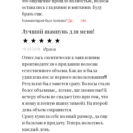
это ощущение прошло полностью, волосы
оставались гладкими и мягкими. Буду
брать еще.
Комментарий был полезен?
Да
Нет
Лучший шампунь для меня!
Ирина
19.03.2018
Отнеслась скептически к заявлениям
производителя о придании волосам
естественного объема. Как же я была
удивлена после первого использования!!!
Результат был заметен сразу. Волосы стали
более объемные, легкие, шелковистые! К
вечеру объем не спадает (это при том, что
я ношу плотную шапку зимой). На второй
день объем сохраняется.
Сразу купила себе полный размер, да еще
и бальзам в придачу. Теперь пользуюсь
каждый день.