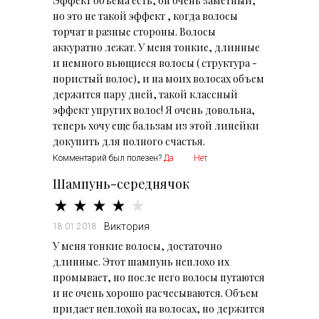
Эффект объема есть, он очень заметный,
но это не такой эффект , когда волосы
торчат в разные стороны. Волосы
аккуратно лежат. У меня тонкие, длинные
и немного вьющиеся волосы ( структура -
пористый волос), и на моих волосах объем
держится пару дней, такой классный
эффект упругих волос! Я очень довольна,
теперь хочу еще бальзам из этой линейки
докупить для полного счастья.
Комментарий был полезен?
Да
Нет
Шампунь-середнячок
Виктория
18.01.2018
У меня тонкие волосы, достаточно
длинные. Этот шампунь неплохо их
промывает, но после него волосы путаются
и не очень хорошо расчесываются. Объем
придает неплохой на волосах, но держится