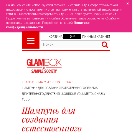
✖
На нашем сайте используются "cookies" и сервисы для сбора технической
информации о посетителях с целью получения статистической информации.
Если вы не согласны со сбором этих данных, пожалуйста, покиньте сайт.
Продолжение использования сайта обозначает ваше согласие на обработку
персональных данных. Подробнее - в нашей
Политике
конфиденциальности
0
₽
КОРЗИНА
ЛИЧНЫЙ КАБИНЕТ
ГЛАВНАЯ
МАРКИ
JOHN FRIEDA
ШАМПУНЬ ДЛЯ СОЗДАНИЯ ЕСТЕСТВЕННОГО ОБЪЕМА
ДЛИТЕЛЬНОГО ДЕЙСТВИЯ LUXURIOUS VOLUME TOUCHABLY
FULL*
Шампунь для
создания
естественного