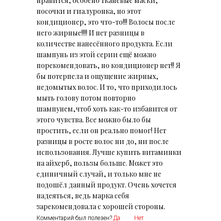
нравится, особено тканевые маски,
носочки и гиалуронка, но этот
кондиционер, это что-то!!! Волосы после
него жирные!!!! И нет разницы в
количестве нанесённого продукта. Если
шампунь из этой серии ещё можно
порекомендовать, но кондиционер нет!! Я
бы потерпела и ощущение жирных,
недомытых волос. И то, что приходилось
мыть голову потом повторно
шампунем,чтоб хоть как-то избавится от
этого чувства. Все можно было бы
простить, если он реально помог! Нет
разницы в росте волос ни до, ни после
использования. Лучше купить витаминки
на айхерб, пользы больше. Может это
единичный случай, и только мне не
подошёл данный продукт. Очень хочется
надеяться, ведь марка себя
зарекомендовала с хорошей стороны.
Комментарий был полезен?
Да
Нет