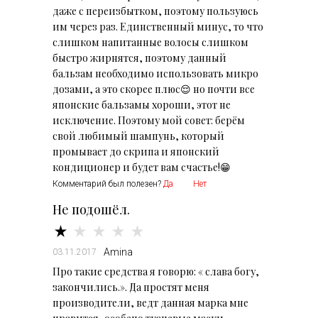
даже с переизбытком, поэтому пользуюсь
им через раз. Единственный минус, то что
слишком напитанные волосы слишком
быстро жирнятся, поэтому данный
бальзам необходимо использовать микро
дозами, а это скорее плюс😌 но почти все
японские бальзамы хороши, этот не
исключение. Поэтому мой совет: берём
свой любимый шампунь, который
промывает до скрипа и японский
кондиционер и будет вам счастье!😁
Комментарий был полезен?
Да
Нет
Не подошёл.
Amina
03.11.2017
Про такие средства я говорю: « слава богу,
закончились.». Да простят меня
производители, ведт данная марка мне