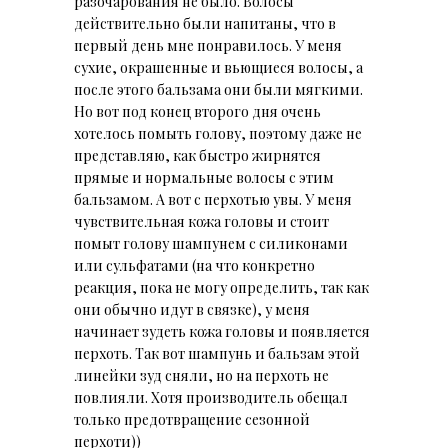
разочарования не было. Волосы
действительно были напитаны, что в
первый день мне понравилось. У меня
сухие, окрашенные и вьющиеся волосы, а
после этого бальзама они были мягкими.
Но вот под конец второго дня очень
хотелось помыть голову, поэтому даже не
представляю, как быстро жирнятся
прямые и нормальные волосы с этим
бальзамом. А вот с перхотью увы. У меня
чувствительная кожа головы и стоит
помыт голову шампунем с силиконами
или сульфатами (на что конкретно
реакция, пока не могу определить, так как
они обычно идут в связке), у меня
начинает зудеть кожа головы и появляется
перхоть. Так вот шампунь и бальзам этой
линейки зуд сняли, но на перхоть не
повлияли. Хотя производитель обещал
только предотвращение сезонной
перхоти))