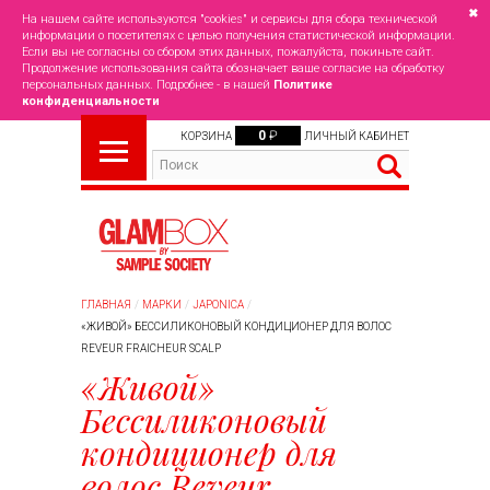
✖
На нашем сайте используются "cookies" и сервисы для сбора технической
информации о посетителях с целью получения статистической информации.
Если вы не согласны со сбором этих данных, пожалуйста, покиньте сайт.
Продолжение использования сайта обозначает ваше согласие на обработку
персональных данных. Подробнее - в нашей
Политике
конфиденциальности
0
₽
КОРЗИНА
ЛИЧНЫЙ КАБИНЕТ
ГЛАВНАЯ
МАРКИ
JAPONICA
«ЖИВОЙ» БЕССИЛИКОНОВЫЙ КОНДИЦИОНЕР ДЛЯ ВОЛОС
REVEUR FRAICHEUR SCALP
«Живой»
Бессиликоновый
кондиционер для
волос Reveur