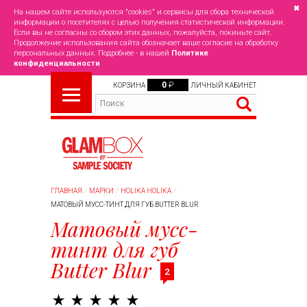
✖
На нашем сайте используются "cookies" и сервисы для сбора технической
информации о посетителях с целью получения статистической информации.
Если вы не согласны со сбором этих данных, пожалуйста, покиньте сайт.
Продолжение использования сайта обозначает ваше согласие на обработку
персональных данных. Подробнее - в нашей
Политике
конфиденциальности
0
₽
КОРЗИНА
ЛИЧНЫЙ КАБИНЕТ
ГЛАВНАЯ
МАРКИ
HOLIKA HOLIKA
МАТОВЫЙ МУСС-ТИНТ ДЛЯ ГУБ BUTTER BLUR
Матовый мусс-
тинт для губ
Butter Blur
2