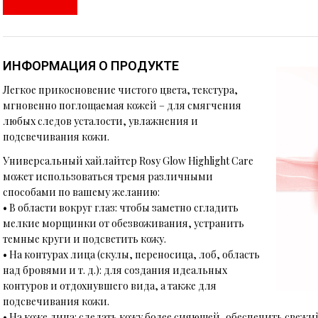
ИНФОРМАЦИЯ О ПРОДУКТЕ
Легкое прикосновение чистого цвета, текстура,
мгновенно поглощаемая кожей – для смягчения
любых следов усталости, увлажнения и
подсвечивания кожи.
Универсальный хайлайтер Rosy Glow Highlight Care
может использоваться тремя различными
способами по вашему желанию:
• В области вокруг глаз: чтобы заметно сгладить
мелкие морщинки от обезвоживания, устранить
темные круги и подсветить кожу.
• На контурах лица (скулы, переносица, лоб, область
над бровями и т. д.): для создания идеальных
контуров и отдохнувшего вида, а также для
подсвечивания кожи.
• На коже лица: сделать кожу более сияющей, обеспечить свежи