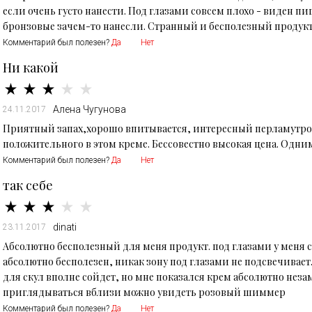
если очень густо нанести. Под глазами совсем плохо - виден пи
бронзовые зачем-то нанесли. Странный и бесполезный продукт
Комментарий был полезен?
Да
Нет
Ни какой
Алена Чугунова
24.11.2017
Приятный запах,хорошо впитывается, интересный перламутров
положительного в этом креме. Бессовестно высокая цена. Одн
Комментарий был полезен?
Да
Нет
так себе
dinati
23.11.2017
Абсолютно бесполезный для меня продукт. под глазами у меня с
абсолютно бесполезен, никак зону под глазами не подсвечивает.
для скул вполне сойдет, но мне показался крем абсолютно неза
приглядываться вблизи можно увидеть розовый шиммер
Комментарий был полезен?
Да
Нет