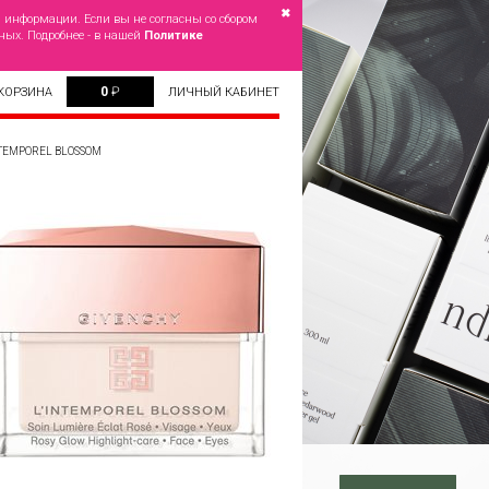
✖
й информации. Если вы не согласны со сбором
ных. Подробнее - в нашей
Политике
0
₽
КОРЗИНА
ЛИЧНЫЙ КАБИНЕТ
TEMPOREL BLOSSOM