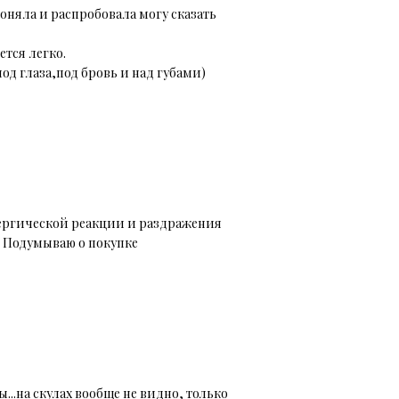
поняла и распробовала могу сказать
тся легко.
од глаза,под бровь и над губами)
ллергической реакции и раздражения
. Подумываю о покупке
...на скулах вообще не видно, только