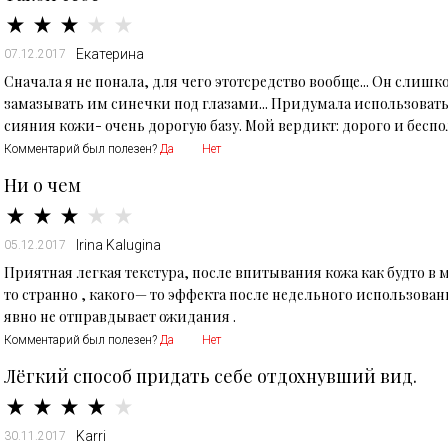
Екатерина
07.12.2017
Сначала я не понала, для чего этотсредство вообще... Он слиш
замазывать им синечки под глазами... Придумала использовать
сияния кожи- очень дорогую базу. Мой вердикт: дорого и беспо
Комментарий был полезен?
Да
Нет
Ни о чем
Irina Kalugina
05.12.2017
Приятная легкая текстура, после впитывания кожа как будто в м
то странно , какого— то эффекта после недельного использован
явно не отправдывает ожидания .
Комментарий был полезен?
Да
Нет
Лёгкий способ придать себе отдохнувший вид.
Karri
30.11.2017