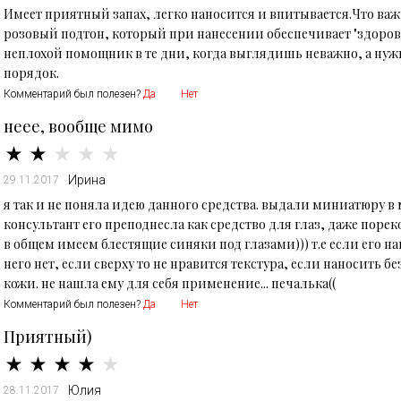
Имеет приятный запах, легко наносится и впитывается.Что важн
розовый подтон, который при нанесении обеспечивает "здоров
неплохой помощник в те дни, когда выглядишь неважно, а нуж
порядок.
Комментарий был полезен?
Да
Нет
неее, вообще мимо
Ирина
29.11.2017
я так и не поняла идею данного средства. выдали миниатюру в
консультант его преподнесла как средство для глаз, даже поре
в общем имеем блестящие синяки под глазами))) т.е если его на
него нет, если сверху то не нравится текстура, если наносить бе
кожи. не нашла ему для себя применение... печалька((
Комментарий был полезен?
Да
Нет
Приятный)
Юлия
28.11.2017