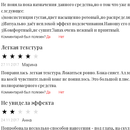
Не поняла пока назначения данного средства,но о том что уже 
следующее:
1)консистенция густая,цвет насыщенно розовый,но распределяе
2)Визуально даёт неплохой эффект подсвечивания.Наношу его п
Комментарий был полезен?
Да
Нет
Легкая текстура
Марина
27.11.2017
Понравилась легкая текстура. Ложиться ровно. Кожа сияет. А
на моей чувствительной коже не появилось. Это большой плюс
полноразмерного средства.
Комментарий был полезен?
Да
Нет
Не увидела эффекта
Анна
24.11.2017
Попробовала несколько способов нанесения - под глаза, на скулы