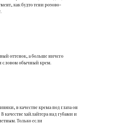
гмент, как будто тени розово-
.
ый оттенок, а больше ничего
им словом обычный крем.
иняки, в качестве крема под глаза он
 В качестве хайлайтера над губами и
метным. Только если