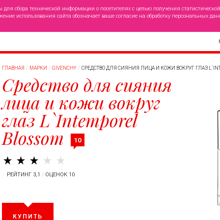
ы для сбора технической информации о посетителях с целью получения статистическо
жение использования сайта обозначает ваше согласие на обработку персональных дан
ГЛАВНАЯ
МАРКИ
GIVENCHY
СРЕДСТВО ДЛЯ СИЯНИЯ ЛИЦА И КОЖИ ВОКРУГ ГЛАЗ L`IN
Средство для сияния
лица и кожи вокруг
глаз L`Intemporel
Blossom
10
РЕЙТИНГ 3,1
/
ОЦЕНОК 10
КУПИТЬ