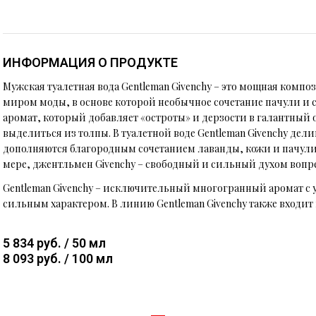
ИНФОРМАЦИЯ О ПРОДУКТЕ
Мужская туалетная вода Gentleman Givenchy – это мощная комп
миром моды, в основе которой необычное сочетание пачули и 
аромат, который добавляет «остроты» и дерзости в галантный
выделиться из толпы. В туалетной воде Gentleman Givenchy де
дополняются благородным сочетанием лаванды, кожи и пачули
мере, джентльмен Givenchy – свободный и сильный духом воп
Gentleman Givenchy – исключительный многогранный аромат с
сильным характером. В линию Gentleman Givenchy также входит 
5 834 руб. / 50 мл
8 093 руб. / 100 мл