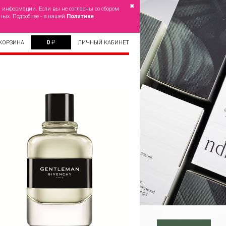
✖
й информации. Если вы не согласны со сбором
ных. Подробнее - в нашей
Политике
0
₽
КОРЗИНА
ЛИЧНЫЙ КАБИНЕТ