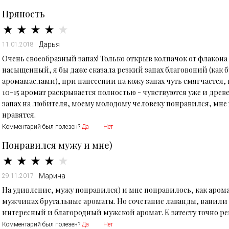
Пряность
Дарья
11.01.2018
Очень своеобразный запах! Только открыв колпачок от флакона 
насыщенный, я бы даже сказала резкий запах благовоний (как бу
аромамаслами), при нанесении на кожу запах чуть смягчается, н
10-15 аромат раскрывается полностью - чувствуются уже и древ
запах на любителя, моему молодому человеку понравился, мне
нравятся.
Комментарий был полезен?
Да
Нет
Понравился мужу и мне)
Марина
29.11.2017
На удивление, мужу понравился) и мне понравилось, как арома
мужчинах брутальные ароматы. Но сочетание лаванды, ванили 
интересный и благородный мужской аромат. К затесту точно р
Комментарий был полезен?
Да
Нет