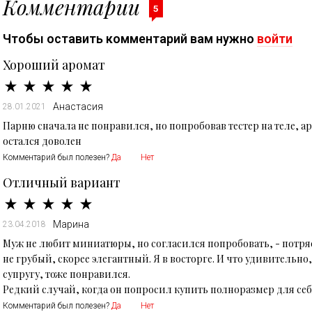
Комментарии
5
Чтобы оставить комментарий вам нужно
войти
Хороший аромат
Анастасия
28.01.2021
Парню сначала не понравился, но попробовав тестер на теле, а
остался доволен
Комментарий был полезен?
Да
Нет
Отличный вариант
Марина
23.04.2018
Муж не любит миниатюры, но согласился попробовать, - потря
не грубый, скорее элегантный. Я в восторге. И что удивитель
супругу, тоже понравился.
Редкий случай, когда он попросил купить полноразмер для се
Комментарий был полезен?
Да
Нет