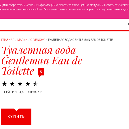
ы для сбора технической информации о посетителях с целью получения статистическо
жение использования сайта обозначает ваше согласие на обработку персональных дан
ГЛАВНАЯ
МАРКИ
GIVENCHY
ТУАЛЕТНАЯ ВОДА GENTLEMAN EAU DE TOILETTE
Туалетная вода
Gentleman Eau de
Toilette
5
РЕЙТИНГ 4,4
/
ОЦЕНОК 5
КУПИТЬ