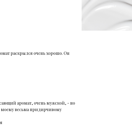
ромат раскрылся очень хорошо. Он
сающий аромат, очень мужской, - но
но, моему весьма придирчивому
бя