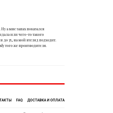
 Ну а мне запах показался
ндала или чего-то такого
до 35, на мой взгляд подходит.
nly того же производителя.
ТАКТЫ
FAQ
ДОСТАВКA И ОПЛАТА