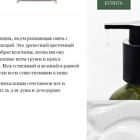
озиция, подчеркивающая связь с
специй. Это древесный цветочный
 образ мужчины, позволяя ему
ликатные ноты груши и ириса
. Муж ественный и нежный в равной
реки всем существующим клише.
 уникальным сочетанием нот и
гель для душа и дезодорант.